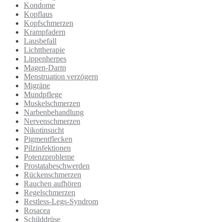
Kondome
Kopflaus
Kopfschmerzen
Krampfadern
Lausbefall
Lichttherapie
Lippenherpes
Magen-Darm
Menstruation verzögern
Migräne
Mundpflege
Muskelschmerzen
Narbenbehandlung
Nervenschmerzen
Nikotinsucht
Pigmentflecken
Pilzinfektionen
Potenzprobleme
Prostatabeschwerden
Rückenschmerzen
Rauchen aufhören
Regelschmerzen
Restless-Legs-Syndrom
Rosacea
Schilddrüse