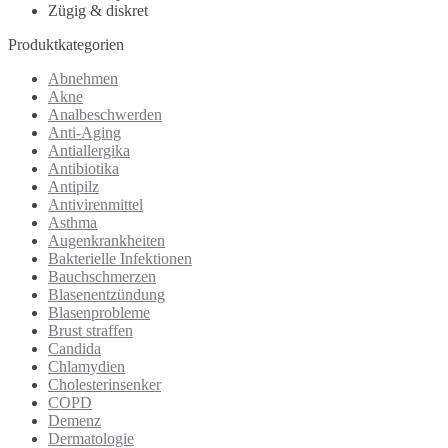
Zügig & diskret
Produktkategorien
Abnehmen
Akne
Analbeschwerden
Anti-Aging
Antiallergika
Antibiotika
Antipilz
Antivirenmittel
Asthma
Augenkrankheiten
Bakterielle Infektionen
Bauchschmerzen
Blasenentzündung
Blasenprobleme
Brust straffen
Candida
Chlamydien
Cholesterinsenker
COPD
Demenz
Dermatologie