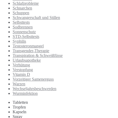
Schlafprobleme
Schnarchen
Schuppen
Schwangerschaft und Stillen
Selbsttests
Sodbrennen
Sonnenschutz
STD-Selbsttests
Syphilis
Testosteronmangel
Transgender-Therapie
Transpiration & Schweißfüsse
Urlaubsapotheke
Verhütung
Verstopfung
Vitamin D
Vorzeitiger Samenerguss
Warzen
Wechseljahrsbeschwerden
Wurminfektion
Tabletten
Tropfen
Kapseln
Spray