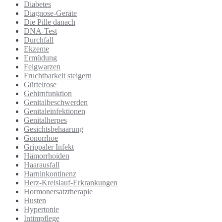
Diabetes
Diagnose-Geräte
Die Pille danach
DNA-Test
Durchfall
Ekzeme
Ermüdung
Feigwarzen
Fruchtbarkeit steigern
Gürtelrose
Gehirnfunktion
Genitalbeschwerden
Genitaleinfektionen
Genitalherpes
Gesichtsbehaarung
Gonorrhoe
Grippaler Infekt
Hämorrhoiden
Haarausfall
Harninkontinenz
Herz-Kreislauf-Erkrankungen
Hormonersatztherapie
Husten
Hypertonie
Intimpflege