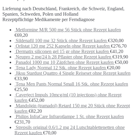
Lieferung nach Deutschland, Frankreich, die Schweiz, England,
Spanien, Schweden, Polen und Holland
Rezeptpflichtige Medikamente per Ferndiagnose
Metformine M/R 500 mg 56 Stück ohne Rezept kaufen
€
69,20
Sildenafil 100 mg 32 Stück ohne Rezept kaufen
€
320,00
Orlistat 120 mg 252 Kapseln ohne Rezept kaufen
€
276,70
Dermatix siliconen gel 15 gr ohne Rezept kaufen
€
41,20
Neupro 2 mg/24 h 28 Pflaster ohne Rezept kaufen
€
319,90
Panadol 1000 mg 10 Zäpfchen ohne Rezept kaufen
€
50,00
Tena Lady Normal 12 Stk. ohne Rezept kaufen
€
20,00
Jiksu Stardust Quattro 4 Single Reiseset ohne Rezept kaufen
€
33,90
Tena Men Pants Normal Small 16 Stk. ohne Rezept kaufen
€
25,50
Caverject Impuls 10mcg/ml (10 injections) ohne Rezept
kaufen
€
452,00
Mandolgin (tramadol) Retard 150 mg 20 Stück ohne Rezept
kaufen
€
82,20
Philips InfraCare Infrarotlampe 1 St. ohne Rezept kaufen
€
231,70
Strepsils original 0.6/1.2 mg 24 Lutschtablettenetten ohne
Rezept kaufen
€
70,00