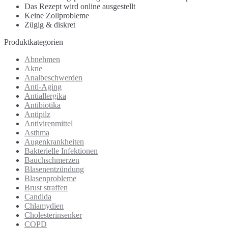
Das Rezept wird online ausgestellt
Keine Zollprobleme
Zügig & diskret
Produktkategorien
Abnehmen
Akne
Analbeschwerden
Anti-Aging
Antiallergika
Antibiotika
Antipilz
Antivirenmittel
Asthma
Augenkrankheiten
Bakterielle Infektionen
Bauchschmerzen
Blasenentzündung
Blasenprobleme
Brust straffen
Candida
Chlamydien
Cholesterinsenker
COPD