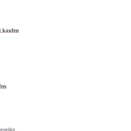
t kaufen
fen
estellen