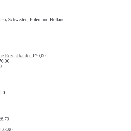
nien, Schweden, Polen und Holland
hne Rezept kaufen
€
20,00
70,00
0
,20
26,70
133,90