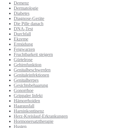
Demenz
Dermatologie
Diabetes
Diagnose-Geräte
Die Pille danach
DNA-Test
Durchfall
Ekzeme
Ermüdung
Feigwarzen
Fruchtbarkeit steigern
Gürtelrose
Gehirnfunktion
Genitalbeschwerden
Genitaleinfektionen
Genitalherpes
Gesichtsbehaarung
Gonorrhoe
Grippaler Infekt
Hämorrhoiden
Haarausfall
Harninkontinenz
Herz-Kreislauf-Erkrankungen
Hormonersatztherapie
Husten