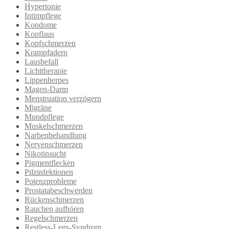
Hypertonie
Intimpflege
Kondome
Kopflaus
Kopfschmerzen
Krampfadern
Lausbefall
Lichttherapie
Lippenherpes
Magen-Darm
Menstruation verzögern
Migräne
Mundpflege
Muskelschmerzen
Narbenbehandlung
Nervenschmerzen
Nikotinsucht
Pigmentflecken
Pilzinfektionen
Potenzprobleme
Prostatabeschwerden
Rückenschmerzen
Rauchen aufhören
Regelschmerzen
Restless-Legs-Syndrom