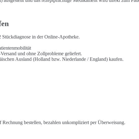
ausgestellt und das rezeptpflichtige Medikament wird direkt zum Pati
fen
52 Stückdiagnose in der Online-Apotheke.
tientenmobilität
-Versand und ohne Zollprobleme geliefert.
päischen Ausland (Holland bzw. Niederlande / England) kaufen.
 Rechnung bestellen, bezahlen unkompliziert per Überweisung.