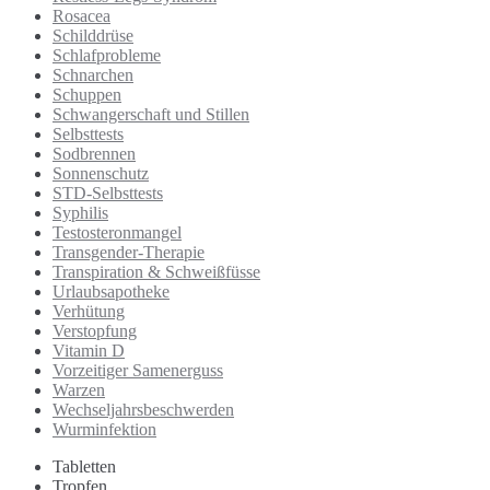
Rosacea
Schilddrüse
Schlafprobleme
Schnarchen
Schuppen
Schwangerschaft und Stillen
Selbsttests
Sodbrennen
Sonnenschutz
STD-Selbsttests
Syphilis
Testosteronmangel
Transgender-Therapie
Transpiration & Schweißfüsse
Urlaubsapotheke
Verhütung
Verstopfung
Vitamin D
Vorzeitiger Samenerguss
Warzen
Wechseljahrsbeschwerden
Wurminfektion
Tabletten
Tropfen