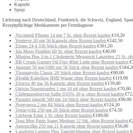
Kapseln
Spray
Lieferung nach Deutschland, Frankreich, die Schweiz, England, Spa
Rezeptpflichtige Medikamente per Ferndiagnose
Nicotinell Pflaster 14 mg 7 St. ohne Rezept kaufen
€
19,20
Yentreve 20 mg 56 Kapseln ohne Rezept kaufen
€
142,50
Eloine 24 4 336 Stück ohne Rezept kaufen
€
301,20
Isla Moos Pastillen 60 St. ohne Rezept kaufen
€
40,00
Mission Plus 3-in-1 Cholesterin Messgerät Lanzetten 25 St. o
BB Cream Garnier Oil Free 40ml Light ohne Rezept kaufen
€
Janumet 50 mg/1000 mg 56 Stück ohne Rezept kaufen
€
184,2
Thomapyrin Classic 20 Stück ohne Rezept kaufen
€
90,00
iHealth Kabellose BMI Waage ohne Rezept kaufen
€
119,90
Efracea 40 mg 56 Kapseln ohne Rezept kaufen
€
159,00
Otrivin Nasentropfen 1 mg 10 ml ohne Rezept kaufen
€
70,00
Clobetasonbutyrat Salbe 0.05% 30 g. ohne Rezept kaufen
€
72
Panadol smooth 500 mg 24 Stück ohne Rezept kaufen
€
90,00
Progynova 2 mg 84 Stück ohne Rezept kaufen
€
124,20
Tetracyclin 250 mg 28 Stück ohne Rezept kaufen
€
74,50
Litebook Edge 1 St. ohne Rezept kaufen
€
189,00
Tena Men Pants Super Medium 12 Stk. ohne Rezept kaufen
€
Amoxicillin 250 mg 21 Kapseln ohne Rezept kaufen
€
56,00
Lanaform Lumino Plus Tageslichtlampe ohne Rezept kaufen
€