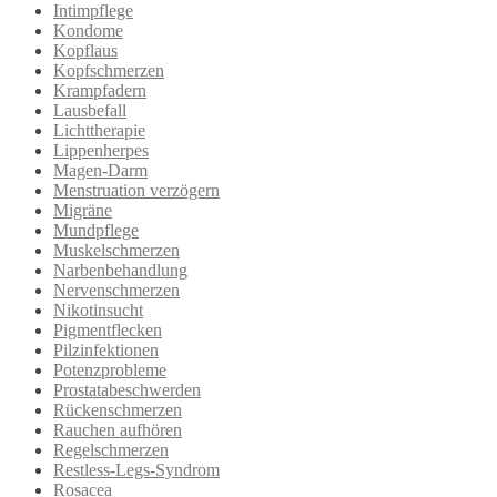
Intimpflege
Kondome
Kopflaus
Kopfschmerzen
Krampfadern
Lausbefall
Lichttherapie
Lippenherpes
Magen-Darm
Menstruation verzögern
Migräne
Mundpflege
Muskelschmerzen
Narbenbehandlung
Nervenschmerzen
Nikotinsucht
Pigmentflecken
Pilzinfektionen
Potenzprobleme
Prostatabeschwerden
Rückenschmerzen
Rauchen aufhören
Regelschmerzen
Restless-Legs-Syndrom
Rosacea