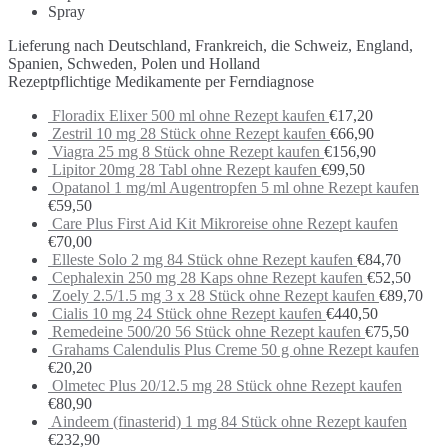
Spray
Lieferung nach Deutschland, Frankreich, die Schweiz, England,
Spanien, Schweden, Polen und Holland
Rezeptpflichtige Medikamente per Ferndiagnose
Floradix Elixer 500 ml ohne Rezept kaufen
€
17,20
Zestril 10 mg 28 Stück ohne Rezept kaufen
€
66,90
Viagra 25 mg 8 Stück ohne Rezept kaufen
€
156,90
Lipitor 20mg 28 Tabl ohne Rezept kaufen
€
99,50
Opatanol 1 mg/ml Augentropfen 5 ml ohne Rezept kaufen
€
59,50
Care Plus First Aid Kit Mikroreise ohne Rezept kaufen
€
70,00
Elleste Solo 2 mg 84 Stück ohne Rezept kaufen
€
84,70
Cephalexin 250 mg 28 Kaps ohne Rezept kaufen
€
52,50
Zoely 2.5/1.5 mg 3 x 28 Stück ohne Rezept kaufen
€
89,70
Cialis 10 mg 24 Stück ohne Rezept kaufen
€
440,50
Remedeine 500/20 56 Stück ohne Rezept kaufen
€
75,50
Grahams Calendulis Plus Creme 50 g ohne Rezept kaufen
€
20,20
Olmetec Plus 20/12.5 mg 28 Stück ohne Rezept kaufen
€
80,90
Aindeem (finasterid) 1 mg 84 Stück ohne Rezept kaufen
€
232,90