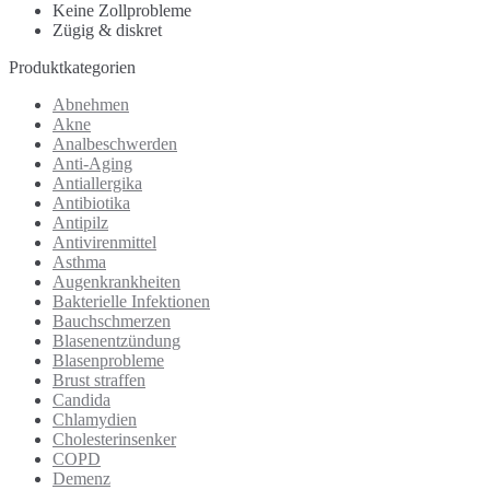
Keine Zollprobleme
Zügig & diskret
Produktkategorien
Abnehmen
Akne
Analbeschwerden
Anti-Aging
Antiallergika
Antibiotika
Antipilz
Antivirenmittel
Asthma
Augenkrankheiten
Bakterielle Infektionen
Bauchschmerzen
Blasenentzündung
Blasenprobleme
Brust straffen
Candida
Chlamydien
Cholesterinsenker
COPD
Demenz