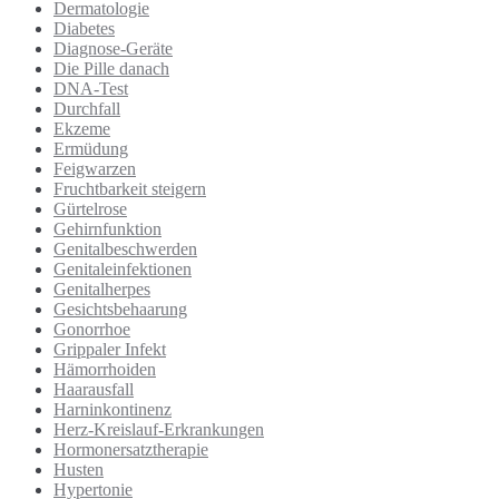
Dermatologie
Diabetes
Diagnose-Geräte
Die Pille danach
DNA-Test
Durchfall
Ekzeme
Ermüdung
Feigwarzen
Fruchtbarkeit steigern
Gürtelrose
Gehirnfunktion
Genitalbeschwerden
Genitaleinfektionen
Genitalherpes
Gesichtsbehaarung
Gonorrhoe
Grippaler Infekt
Hämorrhoiden
Haarausfall
Harninkontinenz
Herz-Kreislauf-Erkrankungen
Hormonersatztherapie
Husten
Hypertonie