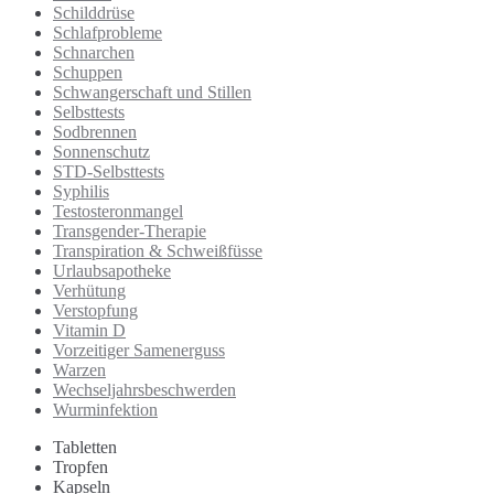
Schilddrüse
Schlafprobleme
Schnarchen
Schuppen
Schwangerschaft und Stillen
Selbsttests
Sodbrennen
Sonnenschutz
STD-Selbsttests
Syphilis
Testosteronmangel
Transgender-Therapie
Transpiration & Schweißfüsse
Urlaubsapotheke
Verhütung
Verstopfung
Vitamin D
Vorzeitiger Samenerguss
Warzen
Wechseljahrsbeschwerden
Wurminfektion
Tabletten
Tropfen
Kapseln