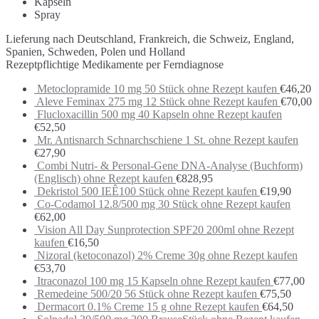
Kapseln
Spray
Lieferung nach Deutschland, Frankreich, die Schweiz, England,
Spanien, Schweden, Polen und Holland
Rezeptpflichtige Medikamente per Ferndiagnose
Metoclopramide 10 mg 50 Stück ohne Rezept kaufen
€
46,20
Aleve Feminax 275 mg 12 Stück ohne Rezept kaufen
€
70,00
Flucloxacillin 500 mg 40 Kapseln ohne Rezept kaufen
€
52,50
Mr. Antisnarch Schnarchschiene 1 St. ohne Rezept kaufen
€
27,90
Combi Nutri- & Personal-Gene DNA-Analyse (Buchform)
(Englisch) ohne Rezept kaufen
€
828,95
Dekristol 500 IEÊ100 Stück ohne Rezept kaufen
€
19,90
Co-Codamol 12.8/500 mg 30 Stück ohne Rezept kaufen
€
62,00
Vision All Day Sunprotection SPF20 200ml ohne Rezept
kaufen
€
16,50
Nizoral (ketoconazol) 2% Creme 30g ohne Rezept kaufen
€
53,70
Itraconazol 100 mg 15 Kapseln ohne Rezept kaufen
€
77,00
Remedeine 500/20 56 Stück ohne Rezept kaufen
€
75,50
Dermacort 0.1% Creme 15 g ohne Rezept kaufen
€
64,50