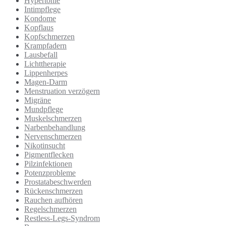
Hypertonie
Intimpflege
Kondome
Kopflaus
Kopfschmerzen
Krampfadern
Lausbefall
Lichttherapie
Lippenherpes
Magen-Darm
Menstruation verzögern
Migräne
Mundpflege
Muskelschmerzen
Narbenbehandlung
Nervenschmerzen
Nikotinsucht
Pigmentflecken
Pilzinfektionen
Potenzprobleme
Prostatabeschwerden
Rückenschmerzen
Rauchen aufhören
Regelschmerzen
Restless-Legs-Syndrom