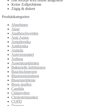
Das Rezept wird online ausgestellt
Keine Zollprobleme
Zügig & diskret
Produktkategorien
Abnehmen
Akne
Analbeschwerden
Anti-Aging
Antiallergika
Antibiotika
Antipilz
Antivirenmittel
Asthma
Augenkrankheiten
Bakterielle Infektionen
Bauchschmerzen
Blasenentzündung
Blasenprobleme
Brust straffen
Candida
Chlamydien
Cholesterinsenker
COPD
Demenz