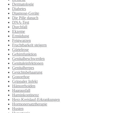
Dermatologie
Diabetes
Diagnose-Geräte
Die Pille danach
DNA-Test
Durchfall
Ekzeme
Ermüdung
Feigwarzen
Fruchtbarkeit steigern
Gürtelrose
Gehirnfunktion
Genitalbeschwerden
Genitaleinfektionen
Genitalherpes
Gesichtsbehaarung
Gonorrhoe
Grippaler Infekt
Hämorrhoiden
Haarausfall
Harninkontinenz
Herz-Kreislauf-Erkrankungen
Hormonersatztherapie
Husten