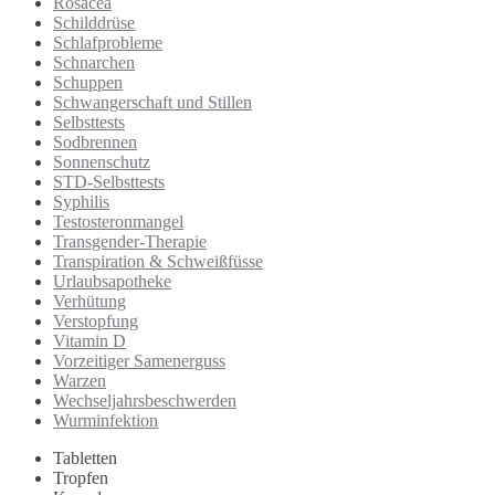
Rosacea
Schilddrüse
Schlafprobleme
Schnarchen
Schuppen
Schwangerschaft und Stillen
Selbsttests
Sodbrennen
Sonnenschutz
STD-Selbsttests
Syphilis
Testosteronmangel
Transgender-Therapie
Transpiration & Schweißfüsse
Urlaubsapotheke
Verhütung
Verstopfung
Vitamin D
Vorzeitiger Samenerguss
Warzen
Wechseljahrsbeschwerden
Wurminfektion
Tabletten
Tropfen