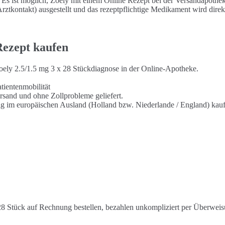
. Es ist möglich, Zoely mit einem Online Rezept bei der Versandapoth
ztkontakt) ausgestellt und das rezeptpflichtige Medikament wird direk
Rezept kaufen
Zoely 2.5/1.5 mg 3 x 28 Stückdiagnose in der Online-Apotheke.
tientenmobilität
rsand und ohne Zollprobleme geliefert.
tig im europäischen Ausland (Holland bzw. Niederlande / England) kau
8 Stück auf Rechnung bestellen, bezahlen unkompliziert per Überweis