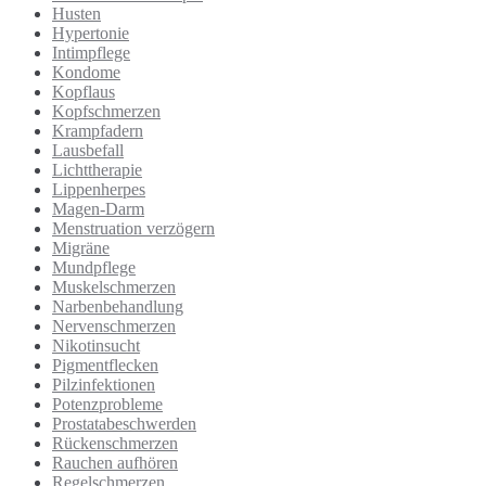
Husten
Hypertonie
Intimpflege
Kondome
Kopflaus
Kopfschmerzen
Krampfadern
Lausbefall
Lichttherapie
Lippenherpes
Magen-Darm
Menstruation verzögern
Migräne
Mundpflege
Muskelschmerzen
Narbenbehandlung
Nervenschmerzen
Nikotinsucht
Pigmentflecken
Pilzinfektionen
Potenzprobleme
Prostatabeschwerden
Rückenschmerzen
Rauchen aufhören
Regelschmerzen