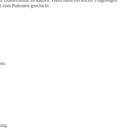
eke Dokteronline zu kaufen. Dazu muss ein kurzer Fragebogen
t zum Patienten geschickt.
fen.
ung.