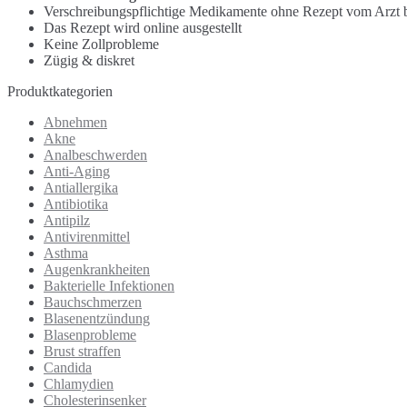
Verschreibungspflichtige Medikamente ohne Rezept vom Arzt b
Das Rezept wird online ausgestellt
Keine Zollprobleme
Zügig & diskret
Produktkategorien
Abnehmen
Akne
Analbeschwerden
Anti-Aging
Antiallergika
Antibiotika
Antipilz
Antivirenmittel
Asthma
Augenkrankheiten
Bakterielle Infektionen
Bauchschmerzen
Blasenentzündung
Blasenprobleme
Brust straffen
Candida
Chlamydien
Cholesterinsenker