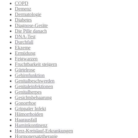
COPD
Demenz
Dermatologie
Diabetes
Diagnose-Geräte
Die Pille danach
DNA-Test
Durchfall
Ekzeme
Ermüdung
Feigwarzen
Fruchtbarkeit steigern
Gürtelrose
Gehirnfunktion
Genitalbeschwerden
Genitaleinfektionen
Genitalherpes
Gesichtsbehaarung
Gonorrhoe
Grippaler Infekt
Hämorrhoiden
Haarausfall
Harninkontinenz
Herz-Kreislauf-Erkrankungen
Hormonersatztherapie