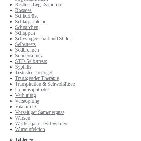
Restless-Legs-Syndrom
Rosacea
Schilddrüse
Schlafprobleme
Schnarchen
Schuppen
Schwangerschaft und Stillen
Selbsttests
Sodbrennen
Sonnenschutz
STD-Selbsttests
Syphilis
Testosteronmangel
Transgender-Therapie
Transpiration & Schweißfüsse
Urlaubsapotheke
Verhütung
Verstopfung
Vitamin D
Vorzeitiger Samenerguss
Warzen
Wechseljahrsbeschwerden
Wurminfektion
Tabletten