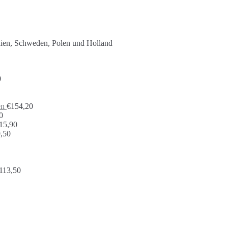
nien, Schweden, Polen und Holland
0
en
€
154,20
0
15,90
,50
113,50