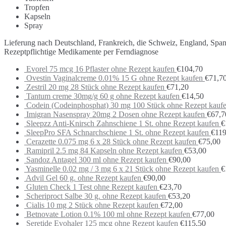
Tropfen
Kapseln
Spray
Lieferung nach Deutschland, Frankreich, die Schweiz, England, Spa
Rezeptpflichtige Medikamente per Ferndiagnose
Evorel 75 mcg 16 Pflaster ohne Rezept kaufen
€
104,70
Ovestin Vaginalcreme 0.01% 15 G ohne Rezept kaufen
€
71,7
Zestril 20 mg 28 Stück ohne Rezept kaufen
€
71,20
Tantum creme 30mg/g 60 g ohne Rezept kaufen
€
14,50
Codein (Codeinphosphat) 30 mg 100 Stück ohne Rezept kauf
Imigran Nasenspray 20mg 2 Dosen ohne Rezept kaufen
€
67,7
Sleepzz Anti-Knirsch Zahnschiene 1 St. ohne Rezept kaufen
€
SleepPro SFA Schnarchschiene 1 St. ohne Rezept kaufen
€
119
Cerazette 0.075 mg 6 x 28 Stück ohne Rezept kaufen
€
75,00
Ramipril 2.5 mg 84 Kapseln ohne Rezept kaufen
€
53,00
Sandoz Antagel 300 ml ohne Rezept kaufen
€
90,00
Yasminelle 0.02 mg / 3 mg 6 x 21 Stück ohne Rezept kaufen
€
Advil Gel 60 g. ohne Rezept kaufen
€
90,00
Gluten Check 1 Test ohne Rezept kaufen
€
23,70
Scheriproct Salbe 30 g. ohne Rezept kaufen
€
53,20
Cialis 10 mg 2 Stück ohne Rezept kaufen
€
72,00
Betnovate Lotion 0.1% 100 ml ohne Rezept kaufen
€
77,00
Seretide Evohaler 125 mcg ohne Rezept kaufen
€
115,50