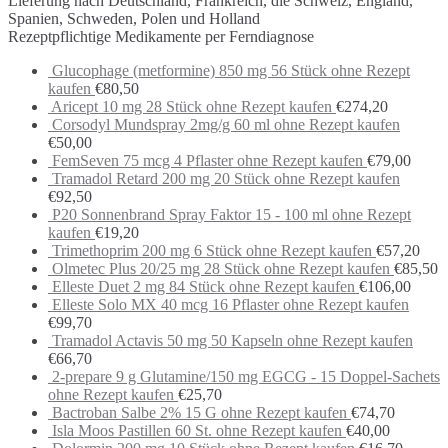
Lieferung nach Deutschland, Frankreich, die Schweiz, England,
Spanien, Schweden, Polen und Holland
Rezeptpflichtige Medikamente per Ferndiagnose
Glucophage (metformine) 850 mg 56 Stück ohne Rezept
kaufen
€
80,50
Aricept 10 mg 28 Stück ohne Rezept kaufen
€
274,20
Corsodyl Mundspray 2mg/g 60 ml ohne Rezept kaufen
€
50,00
FemSeven 75 mcg 4 Pflaster ohne Rezept kaufen
€
79,00
Tramadol Retard 200 mg 20 Stück ohne Rezept kaufen
€
92,50
P20 Sonnenbrand Spray Faktor 15 - 100 ml ohne Rezept
kaufen
€
19,20
Trimethoprim 200 mg 6 Stück ohne Rezept kaufen
€
57,20
Olmetec Plus 20/25 mg 28 Stück ohne Rezept kaufen
€
85,50
Elleste Duet 2 mg 84 Stück ohne Rezept kaufen
€
106,00
Elleste Solo MX 40 mcg 16 Pflaster ohne Rezept kaufen
€
99,70
Tramadol Actavis 50 mg 50 Kapseln ohne Rezept kaufen
€
66,70
2-prepare 9 g Glutamine/150 mg EGCG - 15 Doppel-Sachets
ohne Rezept kaufen
€
25,70
Bactroban Salbe 2% 15 G ohne Rezept kaufen
€
74,70
Isla Moos Pastillen 60 St. ohne Rezept kaufen
€
40,00