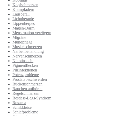
Kopflaus
Kopfschmerzen
Krampfadern
Lausbefall
Lichttherapie
Lippenherpes
Magen-Darm
Menstruation verzögern
Migräne
Mundpflege
Muskelschmerzen
Narbenbehandlung
Nervenschmerzen
Nikotinsucht
Pigmentflecken
Pilzinfektionen
Potenzprobleme
Prostatabeschwerden
Rückenschmerzen
Rauchen aufhören
Regelschmerzen
Restless-Legs-Syndrom
Rosacea
Schilddrüse
Schlafprobleme