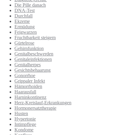
Die Pille danach
DNA-Test
Durchfall
Ekzeme
Ermüdung
Feigwarzen
Fruchtbarkeit steigern
Gürtelrose
Gehirnfunktion
Genitalbeschwerden
Genitaleinfektionen
Genitalherpes
Gesichtsbehaarung
Gonorrhoe
Grippaler Infekt
Hämorrhoiden
Haarausfall
Harninkontinenz
Herz-Kreislauf-Erkrankungen
Hormonersatztherapie
Husten
Hypertonie
Intimpflege
Kondome