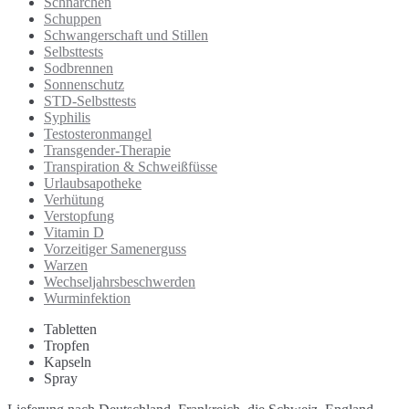
Schnarchen
Schuppen
Schwangerschaft und Stillen
Selbsttests
Sodbrennen
Sonnenschutz
STD-Selbsttests
Syphilis
Testosteronmangel
Transgender-Therapie
Transpiration & Schweißfüsse
Urlaubsapotheke
Verhütung
Verstopfung
Vitamin D
Vorzeitiger Samenerguss
Warzen
Wechseljahrsbeschwerden
Wurminfektion
Tabletten
Tropfen
Kapseln
Spray