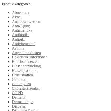
Produktkategorien
Abnehmen
Akne
Analbeschwerden
Anti-Aging
Antiallergika
Antibiotika
Antipilz
Antivirenmittel
Asthma
Augenkrankheiten
Bakterielle Infektionen
Bauchschmerzen
Blasenentzündung
Blasenprobleme
Brust straffen
Candida
Chlamydien
Cholesterinsenker
COPD
Demenz
Dermatologie
Diabetes
Diagnose-Geräte