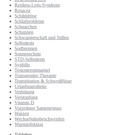
Restless-Legs-Syndrom
Rosacea
Schilddrüse
Schlafprobleme
Schnarchen
Schuppen
Schwangerschaft und Stillen
Selbsttests
Sodbrennen
Sonnenschutz
STD-Selbsttests
Syphilis
Testosteronmangel
Transgender-Therapie
Transpiration & Schweißfüsse
Urlaubsapotheke
Verhütung
Verstopfung
Vitamin D
Vorzeitiger Samenerguss
Warzen
Wechseljahrsbeschwerden
Wurminfektion
Tabletten