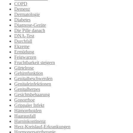
COPD
Demenz
Dermatologie
Diabetes
Diagnose-Geräte
Die Pille danach
DNA-Test
Durchfall
Ekzeme
Ermüdung
Feigwarzen
Fruchtbarkeit steigern
Gürtelrose
Gehirnfunktion
Genitalbeschwerden
Genitaleinfektionen
Genitalherpes
Gesichtsbehaarung
Gonorrhoe
Grippaler Infekt
Hämorrhoiden
Haarausfall
Harninkontinenz
Herz-Kreislauf-Erkrankungen
Hormonersatztherapie