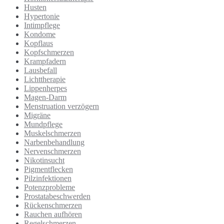
Husten
Hypertonie
Intimpflege
Kondome
Kopflaus
Kopfschmerzen
Krampfadern
Lausbefall
Lichttherapie
Lippenherpes
Magen-Darm
Menstruation verzögern
Migräne
Mundpflege
Muskelschmerzen
Narbenbehandlung
Nervenschmerzen
Nikotinsucht
Pigmentflecken
Pilzinfektionen
Potenzprobleme
Prostatabeschwerden
Rückenschmerzen
Rauchen aufhören
Regelschmerzen