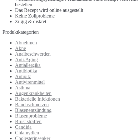
bestellen
Das Rezept wird online ausgestellt
Keine Zollprobleme
Zügig & diskret
Produktkategorien
Abnehmen
Akne
Analbeschwerden
Anti-Aging
Antiallergika
Antibiotika
Antipilz
Antivirenmittel
Asthma
Augenkrankheiten
Bakterielle Infektionen
Bauchschmerzen
Blasenentzündung
Blasenprobleme
Brust straffen
Candida
Chlamydien
Cholesterinsenker