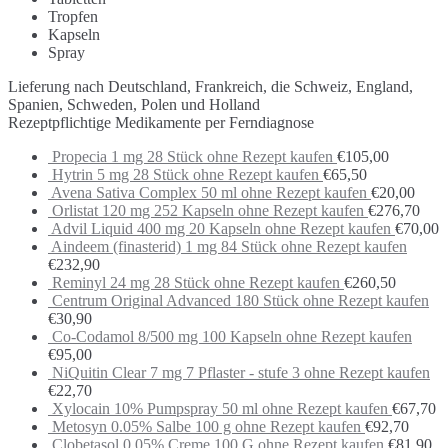
Tropfen
Kapseln
Spray
Lieferung nach Deutschland, Frankreich, die Schweiz, England,
Spanien, Schweden, Polen und Holland
Rezeptpflichtige Medikamente per Ferndiagnose
Propecia 1 mg 28 Stück ohne Rezept kaufen
€
105,00
Hytrin 5 mg 28 Stück ohne Rezept kaufen
€
65,50
Avena Sativa Complex 50 ml ohne Rezept kaufen
€
20,00
Orlistat 120 mg 252 Kapseln ohne Rezept kaufen
€
276,70
Advil Liquid 400 mg 20 Kapseln ohne Rezept kaufen
€
70,00
Aindeem (finasterid) 1 mg 84 Stück ohne Rezept kaufen
€
232,90
Reminyl 24 mg 28 Stück ohne Rezept kaufen
€
260,50
Centrum Original Advanced 180 Stück ohne Rezept kaufen
€
30,90
Co-Codamol 8/500 mg 100 Kapseln ohne Rezept kaufen
€
95,00
NiQuitin Clear 7 mg 7 Pflaster - stufe 3 ohne Rezept kaufen
€
22,70
Xylocain 10% Pumpspray 50 ml ohne Rezept kaufen
€
67,70
Metosyn 0.05% Salbe 100 g ohne Rezept kaufen
€
92,70
Clobetasol 0.05% Creme 100 G ohne Rezept kaufen
€
81,90