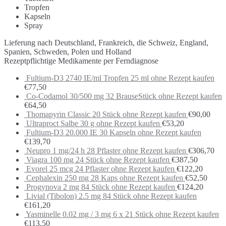
Tropfen
Kapseln
Spray
Lieferung nach Deutschland, Frankreich, die Schweiz, England,
Spanien, Schweden, Polen und Holland
Rezeptpflichtige Medikamente per Ferndiagnose
Fultium-D3 2740 IE/ml Tropfen 25 ml ohne Rezept kaufen
€
77,50
Co-Codamol 30/500 mg 32 BrauseStück ohne Rezept kaufen
€
64,50
Thomapyrin Classic 20 Stück ohne Rezept kaufen
€
90,00
Ultraproct Salbe 30 g ohne Rezept kaufen
€
53,20
Fultium-D3 20.000 IE 30 Kapseln ohne Rezept kaufen
€
139,70
Neupro 1 mg/24 h 28 Pflaster ohne Rezept kaufen
€
306,70
Viagra 100 mg 24 Stück ohne Rezept kaufen
€
387,50
Evorel 25 mcg 24 Pflaster ohne Rezept kaufen
€
122,20
Cephalexin 250 mg 28 Kaps ohne Rezept kaufen
€
52,50
Progynova 2 mg 84 Stück ohne Rezept kaufen
€
124,20
Livial (Tibolon) 2.5 mg 84 Stück ohne Rezept kaufen
€
161,20
Yasminelle 0.02 mg / 3 mg 6 x 21 Stück ohne Rezept kaufen
€
113,50