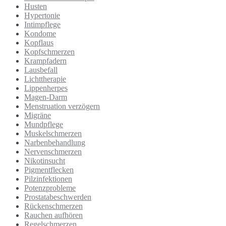
Husten
Hypertonie
Intimpflege
Kondome
Kopflaus
Kopfschmerzen
Krampfadern
Lausbefall
Lichttherapie
Lippenherpes
Magen-Darm
Menstruation verzögern
Migräne
Mundpflege
Muskelschmerzen
Narbenbehandlung
Nervenschmerzen
Nikotinsucht
Pigmentflecken
Pilzinfektionen
Potenzprobleme
Prostatabeschwerden
Rückenschmerzen
Rauchen aufhören
Regelschmerzen