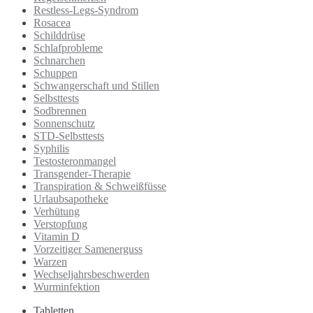
Restless-Legs-Syndrom
Rosacea
Schilddrüse
Schlafprobleme
Schnarchen
Schuppen
Schwangerschaft und Stillen
Selbsttests
Sodbrennen
Sonnenschutz
STD-Selbsttests
Syphilis
Testosteronmangel
Transgender-Therapie
Transpiration & Schweißfüsse
Urlaubsapotheke
Verhütung
Verstopfung
Vitamin D
Vorzeitiger Samenerguss
Warzen
Wechseljahrsbeschwerden
Wurminfektion
Tabletten