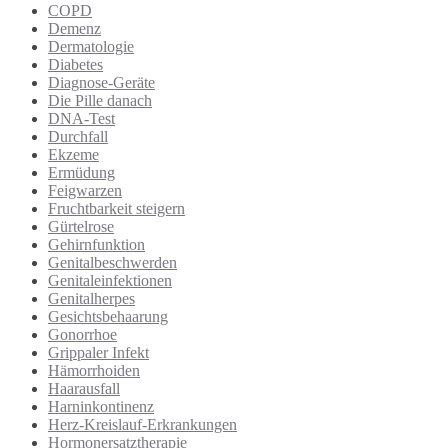
COPD
Demenz
Dermatologie
Diabetes
Diagnose-Geräte
Die Pille danach
DNA-Test
Durchfall
Ekzeme
Ermüdung
Feigwarzen
Fruchtbarkeit steigern
Gürtelrose
Gehirnfunktion
Genitalbeschwerden
Genitaleinfektionen
Genitalherpes
Gesichtsbehaarung
Gonorrhoe
Grippaler Infekt
Hämorrhoiden
Haarausfall
Harninkontinenz
Herz-Kreislauf-Erkrankungen
Hormonersatztherapie