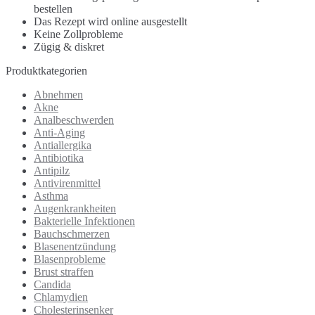
bestellen
Das Rezept wird online ausgestellt
Keine Zollprobleme
Zügig & diskret
Produktkategorien
Abnehmen
Akne
Analbeschwerden
Anti-Aging
Antiallergika
Antibiotika
Antipilz
Antivirenmittel
Asthma
Augenkrankheiten
Bakterielle Infektionen
Bauchschmerzen
Blasenentzündung
Blasenprobleme
Brust straffen
Candida
Chlamydien
Cholesterinsenker