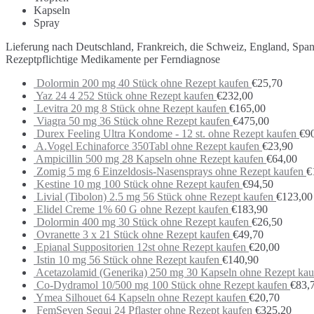
Kapseln
Spray
Lieferung nach Deutschland, Frankreich, die Schweiz, England, Spa
Rezeptpflichtige Medikamente per Ferndiagnose
Dolormin 200 mg 40 Stück ohne Rezept kaufen
€
25,70
Yaz 24 4 252 Stück ohne Rezept kaufen
€
232,00
Levitra 20 mg 8 Stück ohne Rezept kaufen
€
165,00
Viagra 50 mg 36 Stück ohne Rezept kaufen
€
475,00
Durex Feeling Ultra Kondome - 12 st. ohne Rezept kaufen
€
9
A.Vogel Echinaforce 350Tabl ohne Rezept kaufen
€
23,90
Ampicillin 500 mg 28 Kapseln ohne Rezept kaufen
€
64,00
Zomig 5 mg 6 Einzeldosis-Nasensprays ohne Rezept kaufen
€
Kestine 10 mg 100 Stück ohne Rezept kaufen
€
94,50
Livial (Tibolon) 2.5 mg 56 Stück ohne Rezept kaufen
€
123,00
Elidel Creme 1% 60 G ohne Rezept kaufen
€
183,90
Dolormin 400 mg 30 Stück ohne Rezept kaufen
€
26,50
Ovranette 3 x 21 Stück ohne Rezept kaufen
€
49,70
Epianal Suppositorien 12st ohne Rezept kaufen
€
20,00
Istin 10 mg 56 Stück ohne Rezept kaufen
€
140,90
Acetazolamid (Generika) 250 mg 30 Kapseln ohne Rezept kau
Co-Dydramol 10/500 mg 100 Stück ohne Rezept kaufen
€
83,
Ymea Silhouet 64 Kapseln ohne Rezept kaufen
€
20,70
FemSeven Sequi 24 Pflaster ohne Rezept kaufen
€
325,20