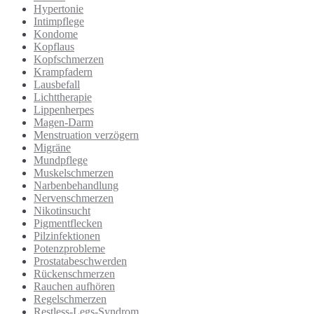
Hypertonie
Intimpflege
Kondome
Kopflaus
Kopfschmerzen
Krampfadern
Lausbefall
Lichttherapie
Lippenherpes
Magen-Darm
Menstruation verzögern
Migräne
Mundpflege
Muskelschmerzen
Narbenbehandlung
Nervenschmerzen
Nikotinsucht
Pigmentflecken
Pilzinfektionen
Potenzprobleme
Prostatabeschwerden
Rückenschmerzen
Rauchen aufhören
Regelschmerzen
Restless-Legs-Syndrom