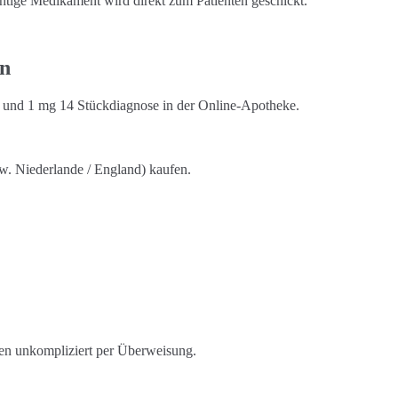
htige Medikament wird direkt zum Patienten geschickt.
en
k und 1 mg 14 Stückdiagnose in der Online-Apotheke.
w. Niederlande / England) kaufen.
en unkompliziert per Überweisung.