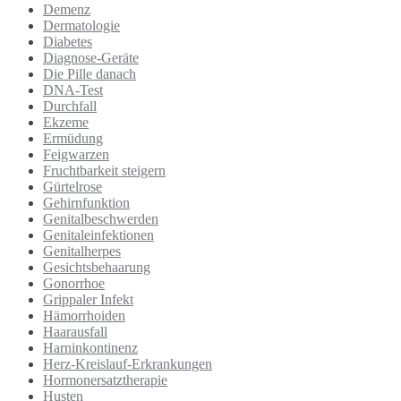
Demenz
Dermatologie
Diabetes
Diagnose-Geräte
Die Pille danach
DNA-Test
Durchfall
Ekzeme
Ermüdung
Feigwarzen
Fruchtbarkeit steigern
Gürtelrose
Gehirnfunktion
Genitalbeschwerden
Genitaleinfektionen
Genitalherpes
Gesichtsbehaarung
Gonorrhoe
Grippaler Infekt
Hämorrhoiden
Haarausfall
Harninkontinenz
Herz-Kreislauf-Erkrankungen
Hormonersatztherapie
Husten