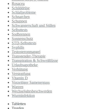
Rosacea
Schilddrüse
Schlafprobleme
Schnarchen
Schuppen
Schwangerschaft und Stillen
Selbsttests
Sodbrennen
Sonnenschutz
STD-Selbsttests
Syphilis
Testosteronmangel
Transgender-Therapie
Transpiration & Schweißfüsse
Urlaubsapotheke
Verhütung
Verstopfung
Vitamin D
Vorzeitiger Samenerguss
Warzen
Wechseljahrsbeschwerden
Wurminfektion
Tabletten
Tropfen