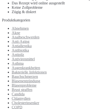
Das Rezept wird online ausgestellt
Keine Zollprobleme
Zügig & diskret
Produktkategorien
Abnehmen
Akne
Analbeschwerden
Anti-Aging
Antiallergika
Antibiotika
Antipilz
Antivirenmittel
Asthma
Augenkrankheiten
Bakterielle Infektionen
Bauchschmerzen
Blasenentzündung
Blasenprobleme
Brust straffen
Candida
Chlamydien
Cholesterinsenker
COPD