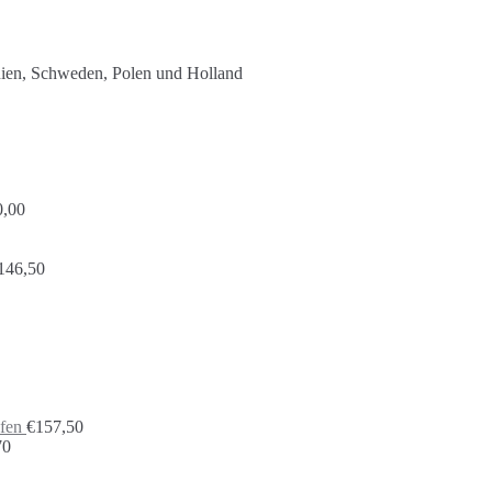
nien, Schweden, Polen und Holland
0,00
146,50
fen
€
157,50
70