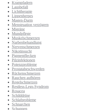
Krampfadern
Lausbefall
Lichttherapie
Lippenherpes
Magen-Darm
Menstruation verzögern
Migräne
Mundpflege
Muskelschmerzen
Narbenbehandlung
Nervenschmerzen
Nikotinsucht
Pigmentflecken
Pilzinfektionen
Potenzprobleme
Prostatabeschwerden
Rückenschmerzen
Rauchen aufhören
Regelschmerzen
Restless-Legs-Syndrom
Rosacea
Schilddrüse
Schlafprobleme
Schnarchen
Schuppen