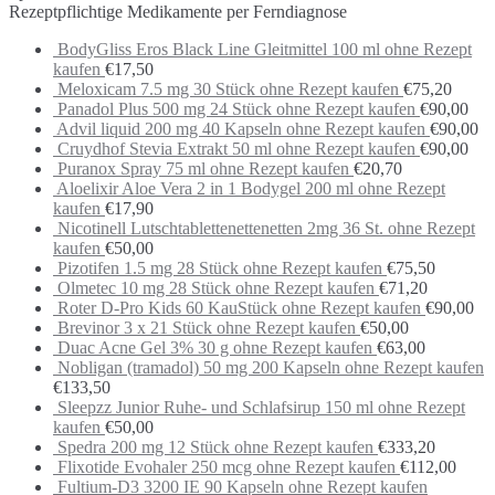
Rezeptpflichtige Medikamente per Ferndiagnose
BodyGliss Eros Black Line Gleitmittel 100 ml ohne Rezept
kaufen
€
17,50
Meloxicam 7.5 mg 30 Stück ohne Rezept kaufen
€
75,20
Panadol Plus 500 mg 24 Stück ohne Rezept kaufen
€
90,00
Advil liquid 200 mg 40 Kapseln ohne Rezept kaufen
€
90,00
Cruydhof Stevia Extrakt 50 ml ohne Rezept kaufen
€
90,00
Puranox Spray 75 ml ohne Rezept kaufen
€
20,70
Aloelixir Aloe Vera 2 in 1 Bodygel 200 ml ohne Rezept
kaufen
€
17,90
Nicotinell Lutschtablettenettenetten 2mg 36 St. ohne Rezept
kaufen
€
50,00
Pizotifen 1.5 mg 28 Stück ohne Rezept kaufen
€
75,50
Olmetec 10 mg 28 Stück ohne Rezept kaufen
€
71,20
Roter D-Pro Kids 60 KauStück ohne Rezept kaufen
€
90,00
Brevinor 3 x 21 Stück ohne Rezept kaufen
€
50,00
Duac Acne Gel 3% 30 g ohne Rezept kaufen
€
63,00
Nobligan (tramadol) 50 mg 200 Kapseln ohne Rezept kaufen
€
133,50
Sleepzz Junior Ruhe- und Schlafsirup 150 ml ohne Rezept
kaufen
€
50,00
Spedra 200 mg 12 Stück ohne Rezept kaufen
€
333,20
Flixotide Evohaler 250 mcg ohne Rezept kaufen
€
112,00
Fultium-D3 3200 IE 90 Kapseln ohne Rezept kaufen