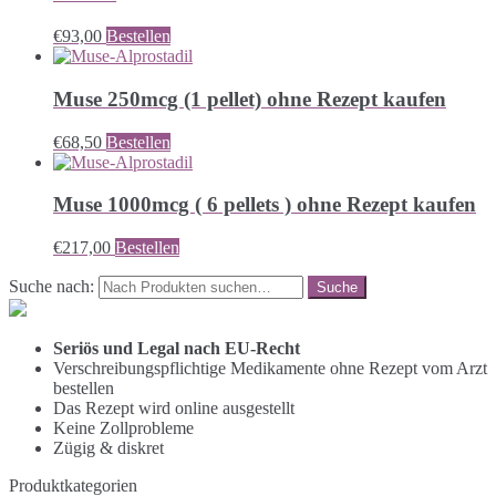
€
93,00
Bestellen
Muse 250mcg (1 pellet) ohne Rezept kaufen
€
68,50
Bestellen
Muse 1000mcg ( 6 pellets ) ohne Rezept kaufen
€
217,00
Bestellen
Suche nach:
Seriös und Legal nach EU-Recht
Verschreibungspflichtige Medikamente ohne Rezept vom Arzt
bestellen
Das Rezept wird online ausgestellt
Keine Zollprobleme
Zügig & diskret
Produktkategorien