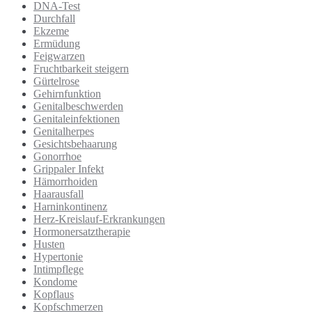
DNA-Test
Durchfall
Ekzeme
Ermüdung
Feigwarzen
Fruchtbarkeit steigern
Gürtelrose
Gehirnfunktion
Genitalbeschwerden
Genitaleinfektionen
Genitalherpes
Gesichtsbehaarung
Gonorrhoe
Grippaler Infekt
Hämorrhoiden
Haarausfall
Harninkontinenz
Herz-Kreislauf-Erkrankungen
Hormonersatztherapie
Husten
Hypertonie
Intimpflege
Kondome
Kopflaus
Kopfschmerzen