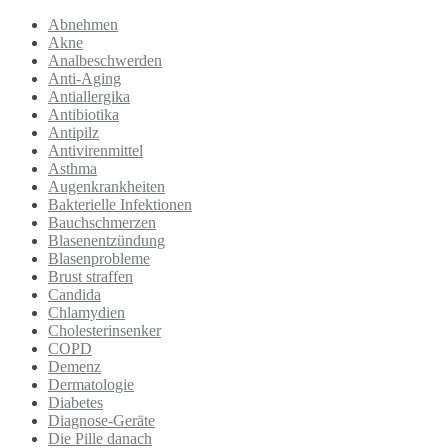
Abnehmen
Akne
Analbeschwerden
Anti-Aging
Antiallergika
Antibiotika
Antipilz
Antivirenmittel
Asthma
Augenkrankheiten
Bakterielle Infektionen
Bauchschmerzen
Blasenentzündung
Blasenprobleme
Brust straffen
Candida
Chlamydien
Cholesterinsenker
COPD
Demenz
Dermatologie
Diabetes
Diagnose-Geräte
Die Pille danach