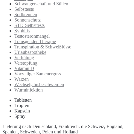
Schwangerschaft und Stillen
Selbsttests
Sodbrennen
Sonnenschutz
STD-Selbsttests
Syphilis
Testosteronmangel
Transgender-Therapie
Transpiration & Schweißfüsse
Urlaubsapotheke
Verhütung
Verstopfung
Vitamin D
Vorzeitiger Samenerguss
Warzen
Wechseljahrsbeschwerden
Wurminfektion
Tabletten
Tropfen
Kapseln
Spray
Lieferung nach Deutschland, Frankreich, die Schweiz, England,
Spanien, Schweden, Polen und Holland