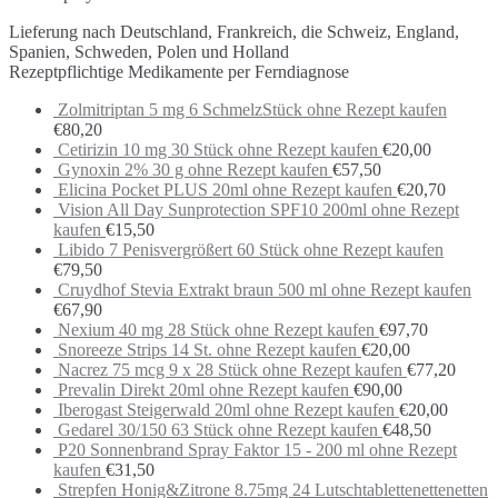
Lieferung nach Deutschland, Frankreich, die Schweiz, England,
Spanien, Schweden, Polen und Holland
Rezeptpflichtige Medikamente per Ferndiagnose
Zolmitriptan 5 mg 6 SchmelzStück ohne Rezept kaufen
€
80,20
Cetirizin 10 mg 30 Stück ohne Rezept kaufen
€
20,00
Gynoxin 2% 30 g ohne Rezept kaufen
€
57,50
Elicina Pocket PLUS 20ml ohne Rezept kaufen
€
20,70
Vision All Day Sunprotection SPF10 200ml ohne Rezept
kaufen
€
15,50
Libido 7 Penisvergrößert 60 Stück ohne Rezept kaufen
€
79,50
Cruydhof Stevia Extrakt braun 500 ml ohne Rezept kaufen
€
67,90
Nexium 40 mg 28 Stück ohne Rezept kaufen
€
97,70
Snoreeze Strips 14 St. ohne Rezept kaufen
€
20,00
Nacrez 75 mcg 9 x 28 Stück ohne Rezept kaufen
€
77,20
Prevalin Direkt 20ml ohne Rezept kaufen
€
90,00
Iberogast Steigerwald 20ml ohne Rezept kaufen
€
20,00
Gedarel 30/150 63 Stück ohne Rezept kaufen
€
48,50
P20 Sonnenbrand Spray Faktor 15 - 200 ml ohne Rezept
kaufen
€
31,50
Strepfen Honig&Zitrone 8.75mg 24 Lutschtablettenettenetten