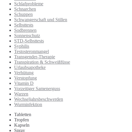
Schlafprobleme
Schnarchen
Schuppen
Schwangerschaft und Stillen
Selbsttests
Sodbrennen
Sonnenschutz
STD-Selbsttests
Syphilis
Testosteronmangel
Transgender-Therapie
Transpiration & Schweißfüsse
Urlaubsapotheke
Verhütung
Verstopfung
Vitamin D
Vorzeitiger Samenerguss
Warzen
Wechseljahrsbeschwerden
Wurminfektion
Tabletten
Tropfen
Kapseln
Spray