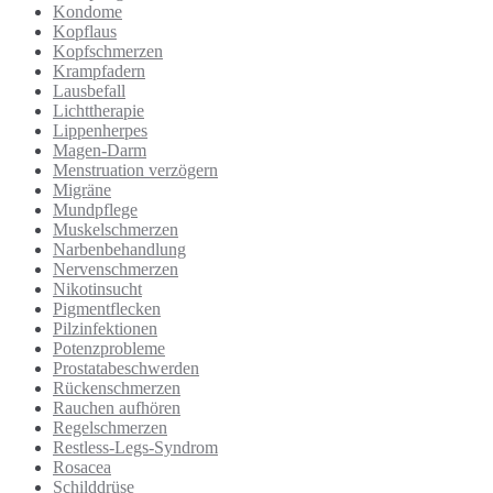
Kondome
Kopflaus
Kopfschmerzen
Krampfadern
Lausbefall
Lichttherapie
Lippenherpes
Magen-Darm
Menstruation verzögern
Migräne
Mundpflege
Muskelschmerzen
Narbenbehandlung
Nervenschmerzen
Nikotinsucht
Pigmentflecken
Pilzinfektionen
Potenzprobleme
Prostatabeschwerden
Rückenschmerzen
Rauchen aufhören
Regelschmerzen
Restless-Legs-Syndrom
Rosacea
Schilddrüse