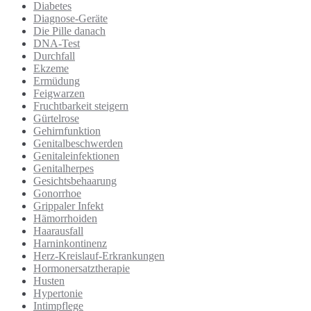
Diabetes
Diagnose-Geräte
Die Pille danach
DNA-Test
Durchfall
Ekzeme
Ermüdung
Feigwarzen
Fruchtbarkeit steigern
Gürtelrose
Gehirnfunktion
Genitalbeschwerden
Genitaleinfektionen
Genitalherpes
Gesichtsbehaarung
Gonorrhoe
Grippaler Infekt
Hämorrhoiden
Haarausfall
Harninkontinenz
Herz-Kreislauf-Erkrankungen
Hormonersatztherapie
Husten
Hypertonie
Intimpflege