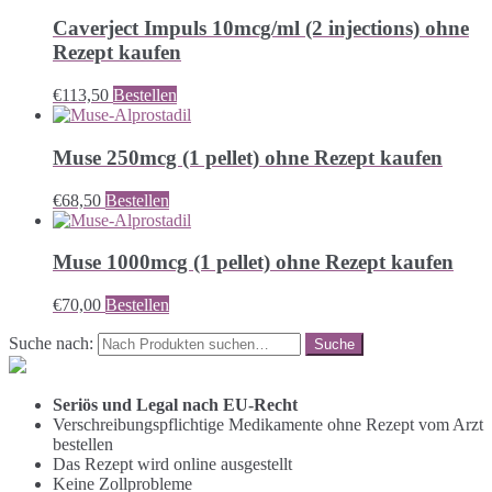
Caverject Impuls 10mcg/ml (2 injections) ohne
Rezept kaufen
€
113,50
Bestellen
Muse 250mcg (1 pellet) ohne Rezept kaufen
€
68,50
Bestellen
Muse 1000mcg (1 pellet) ohne Rezept kaufen
€
70,00
Bestellen
Suche nach:
Seriös und Legal nach EU-Recht
Verschreibungspflichtige Medikamente ohne Rezept vom Arzt
bestellen
Das Rezept wird online ausgestellt
Keine Zollprobleme