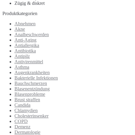
Zügig & diskret
Produktkategorien
Abnehmen
Akne
Analbeschwerden
Anti-Aging
Antiallergika
Antibiotika
Antipilz
Antivirenmittel
Asthma
Augenkrankheiten
Bakterielle Infektionen
Bauchschmerzen
Blasenentzündung
Blasenprobleme
Brust straffen
Candida
Chlamydien
Cholesterinsenker
COPD
Demenz
Dermatologie