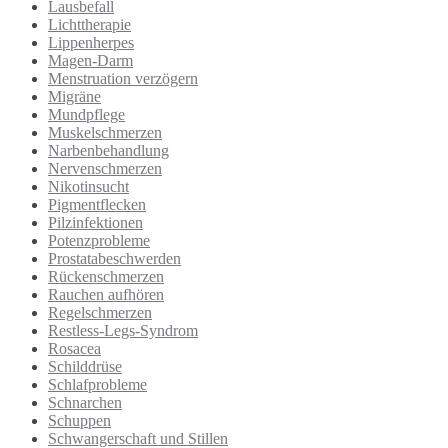
Lausbefall
Lichttherapie
Lippenherpes
Magen-Darm
Menstruation verzögern
Migräne
Mundpflege
Muskelschmerzen
Narbenbehandlung
Nervenschmerzen
Nikotinsucht
Pigmentflecken
Pilzinfektionen
Potenzprobleme
Prostatabeschwerden
Rückenschmerzen
Rauchen aufhören
Regelschmerzen
Restless-Legs-Syndrom
Rosacea
Schilddrüse
Schlafprobleme
Schnarchen
Schuppen
Schwangerschaft und Stillen