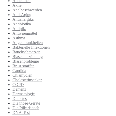
Abnehmen
Akne
Analbeschwerden
Anti-Aging
Antiallergika
Antibiotika
Antipilz
Antivirenmittel
Asthma
Augenkrankheiten
Bakterielle Infektionen
Bauchschmerzen
Blasenentzündung
Blasenprobleme
Brust straffen
Candida
Chlamydien
Cholesterinsenker
COPD
Demenz
Dermatologie
Diabetes
Diagnose-Geräte
Die Pille danach
DNA-Test