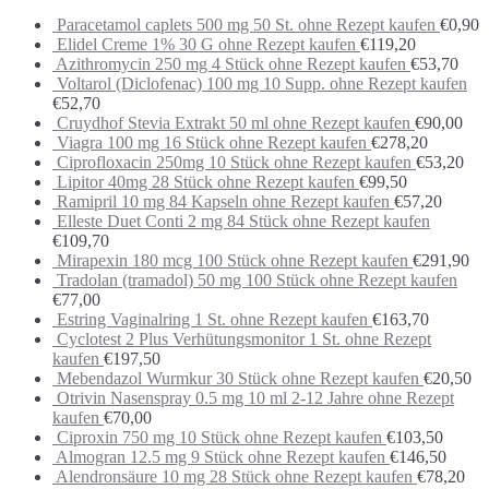
Paracetamol caplets 500 mg 50 St. ohne Rezept kaufen
€
0,90
Elidel Creme 1% 30 G ohne Rezept kaufen
€
119,20
Azithromycin 250 mg 4 Stück ohne Rezept kaufen
€
53,70
Voltarol (Diclofenac) 100 mg 10 Supp. ohne Rezept kaufen
€
52,70
Cruydhof Stevia Extrakt 50 ml ohne Rezept kaufen
€
90,00
Viagra 100 mg 16 Stück ohne Rezept kaufen
€
278,20
Ciprofloxacin 250mg 10 Stück ohne Rezept kaufen
€
53,20
Lipitor 40mg 28 Stück ohne Rezept kaufen
€
99,50
Ramipril 10 mg 84 Kapseln ohne Rezept kaufen
€
57,20
Elleste Duet Conti 2 mg 84 Stück ohne Rezept kaufen
€
109,70
Mirapexin 180 mcg 100 Stück ohne Rezept kaufen
€
291,90
Tradolan (tramadol) 50 mg 100 Stück ohne Rezept kaufen
€
77,00
Estring Vaginalring 1 St. ohne Rezept kaufen
€
163,70
Cyclotest 2 Plus Verhütungsmonitor 1 St. ohne Rezept
kaufen
€
197,50
Mebendazol Wurmkur 30 Stück ohne Rezept kaufen
€
20,50
Otrivin Nasenspray 0.5 mg 10 ml 2-12 Jahre ohne Rezept
kaufen
€
70,00
Ciproxin 750 mg 10 Stück ohne Rezept kaufen
€
103,50
Almogran 12.5 mg 9 Stück ohne Rezept kaufen
€
146,50
Alendronsäure 10 mg 28 Stück ohne Rezept kaufen
€
78,20