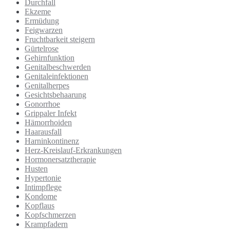
Durchfall
Ekzeme
Ermüdung
Feigwarzen
Fruchtbarkeit steigern
Gürtelrose
Gehirnfunktion
Genitalbeschwerden
Genitaleinfektionen
Genitalherpes
Gesichtsbehaarung
Gonorrhoe
Grippaler Infekt
Hämorrhoiden
Haarausfall
Harninkontinenz
Herz-Kreislauf-Erkrankungen
Hormonersatztherapie
Husten
Hypertonie
Intimpflege
Kondome
Kopflaus
Kopfschmerzen
Krampfadern