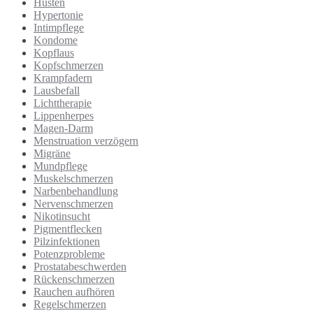
Husten
Hypertonie
Intimpflege
Kondome
Kopflaus
Kopfschmerzen
Krampfadern
Lausbefall
Lichttherapie
Lippenherpes
Magen-Darm
Menstruation verzögern
Migräne
Mundpflege
Muskelschmerzen
Narbenbehandlung
Nervenschmerzen
Nikotinsucht
Pigmentflecken
Pilzinfektionen
Potenzprobleme
Prostatabeschwerden
Rückenschmerzen
Rauchen aufhören
Regelschmerzen