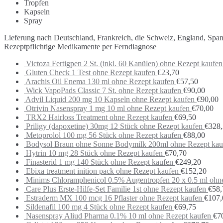
Tropfen
Kapseln
Spray
Lieferung nach Deutschland, Frankreich, die Schweiz, England, Spa
Rezeptpflichtige Medikamente per Ferndiagnose
Victoza Fertigpen 2 St. (inkl. 60 Kanülen) ohne Rezept kaufen
Gluten Check 1 Test ohne Rezept kaufen
€
23,70
Arachis Oil Enema 130 ml ohne Rezept kaufen
€
57,50
Wick VapoPads Classic 7 St. ohne Rezept kaufen
€
90,00
Advil Liquid 200 mg 10 Kapseln ohne Rezept kaufen
€
90,00
Otrivin Nasenspray 1 mg 10 ml ohne Rezept kaufen
€
70,00
TRX2 Hairloss Treatment ohne Rezept kaufen
€
69,50
Priligy (dapoxetine) 30mg 12 Stück ohne Rezept kaufen
€
328
Metoprolol 100 mg 56 Stück ohne Rezept kaufen
€
88,00
Bodysol Braun ohne Sonne Bodymilk 200ml ohne Rezept kau
Hytrin 10 mg 28 Stück ohne Rezept kaufen
€
70,70
Finasterid 1 mg 140 Stück ohne Rezept kaufen
€
249,20
Ebixa treatment inition pack ohne Rezept kaufen
€
152,20
Minims Chloramphenicol 0.5% Augentropfen 20 x 0.5 ml ohn
Care Plus Erste-Hilfe-Set Familie 1st ohne Rezept kaufen
€
58,
Estraderm MX 100 mcg 16 Pflaster ohne Rezept kaufen
€
107,
Sildenafil 100 mg 4 Stück ohne Rezept kaufen
€
69,75
Nasenspray Aliud Pharma 0.1% 10 ml ohne Rezept kaufen
€
7