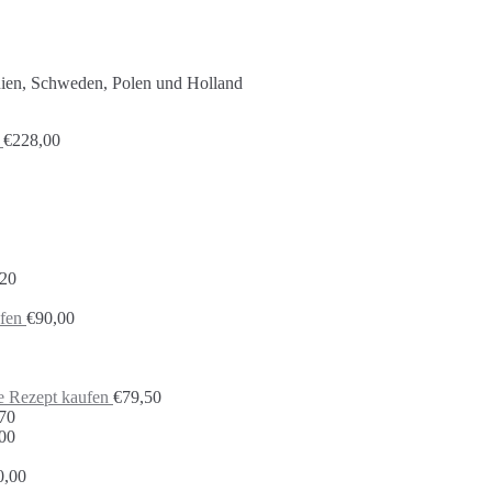
nien, Schweden, Polen und Holland
€
228,00
,20
fen
€
90,00
e Rezept kaufen
€
79,50
70
00
0,00