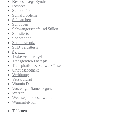
Restless-Legs-Syndrom
Rosacea
Schilddrüse
Schlafprobleme
Schnarchen
Schuppen
Schwangerschaft und Stillen
Selbsttests
Sodbrennen
Sonnenschutz
STD-Selbsttests
Syphilis
Testosteronmangel
Transgender-Therapie
Transpiration & Schweißfüsse
Urlaubsapotheke
Verhütung
Verstopfung
Vitamin D
Vorzeitiger Samenerguss
Warzen
Wechseljahrsbeschwerden
Wurminfektion
Tabletten