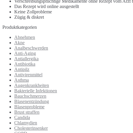
Verschreibungspflichtige Medikamente ohne Rezept vom Arzt b
Das Rezept wird online ausgestellt
Keine Zollprobleme
Zügig & diskret
Produktkategorien
Abnehmen
Akne
Analbeschwerden
Anti-Aging
Antiallergika
Antibiotika
Antipilz
Antivirenmittel
Asthma
Augenkrankheiten
Bakterielle Infektionen
Bauchschmerzen
Blasenentzündung
Blasenprobleme
Brust straffen
Candida
Chlamydien
Cholesterinsenker