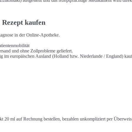
ztkontakt) ausgestellt und das rezeptpflichtige Medikament wird direk
e Rezept kaufen
diagnose in der Online-Apotheke.
tientenmobilität
ersand und ohne Zollprobleme geliefert.
tig im europäischen Ausland (Holland bzw. Niederlande / England) kau
t 20 ml auf Rechnung bestellen, bezahlen unkompliziert per Überwei