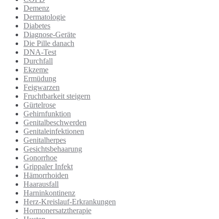
Demenz
Dermatologie
Diabetes
Diagnose-Geräte
Die Pille danach
DNA-Test
Durchfall
Ekzeme
Ermüdung
Feigwarzen
Fruchtbarkeit steigern
Gürtelrose
Gehirnfunktion
Genitalbeschwerden
Genitaleinfektionen
Genitalherpes
Gesichtsbehaarung
Gonorrhoe
Grippaler Infekt
Hämorrhoiden
Haarausfall
Harninkontinenz
Herz-Kreislauf-Erkrankungen
Hormonersatztherapie