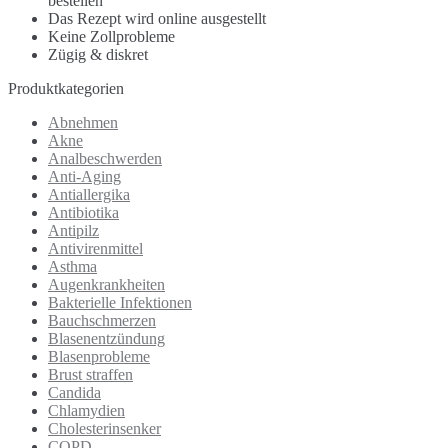
bestellen
Das Rezept wird online ausgestellt
Keine Zollprobleme
Zügig & diskret
Produktkategorien
Abnehmen
Akne
Analbeschwerden
Anti-Aging
Antiallergika
Antibiotika
Antipilz
Antivirenmittel
Asthma
Augenkrankheiten
Bakterielle Infektionen
Bauchschmerzen
Blasenentzündung
Blasenprobleme
Brust straffen
Candida
Chlamydien
Cholesterinsenker
COPD