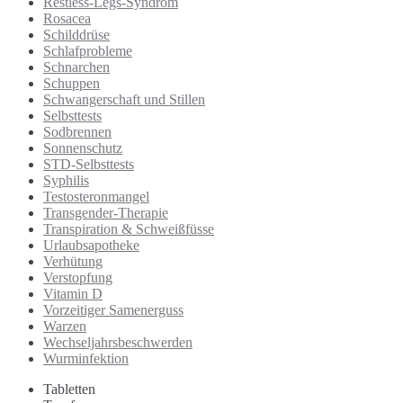
Restless-Legs-Syndrom
Rosacea
Schilddrüse
Schlafprobleme
Schnarchen
Schuppen
Schwangerschaft und Stillen
Selbsttests
Sodbrennen
Sonnenschutz
STD-Selbsttests
Syphilis
Testosteronmangel
Transgender-Therapie
Transpiration & Schweißfüsse
Urlaubsapotheke
Verhütung
Verstopfung
Vitamin D
Vorzeitiger Samenerguss
Warzen
Wechseljahrsbeschwerden
Wurminfektion
Tabletten