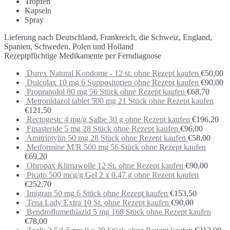
Tropfen
Kapseln
Spray
Lieferung nach Deutschland, Frankreich, die Schweiz, England,
Spanien, Schweden, Polen und Holland
Rezeptpflichtige Medikamente per Ferndiagnose
Durex Natural Kondome - 12 st. ohne Rezept kaufen
€
50,00
Dulcolax 10 mg 6 Suppositorien ohne Rezept kaufen
€
90,00
Propranolol 80 mg 56 Stück ohne Rezept kaufen
€
68,70
Metronidazol tablet 500 mg 21 Stück ohne Rezept kaufen
€
121,50
Rectogesic 4 mg/g Salbe 30 g ohne Rezept kaufen
€
196,20
Finasteride 5 mg 28 Stück ohne Rezept kaufen
€
96,00
Amitriptylin 50 mg 28 Stück ohne Rezept kaufen
€
58,00
Metformine M/R 500 mg 56 Stück ohne Rezept kaufen
€
69,20
Ohropax Klimawolle 12 St. ohne Rezept kaufen
€
90,00
Picato 500 mcg/g Gel 2 x 0.47 g ohne Rezept kaufen
€
252,70
Imigran 50 mg 6 Stück ohne Rezept kaufen
€
153,50
Tena Lady Extra 10 St. ohne Rezept kaufen
€
90,00
Bendroflumethiazid 5 mg 168 Stück ohne Rezept kaufen
€
78,00