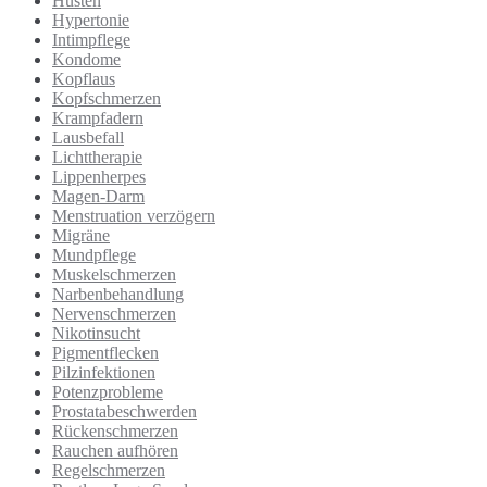
Husten
Hypertonie
Intimpflege
Kondome
Kopflaus
Kopfschmerzen
Krampfadern
Lausbefall
Lichttherapie
Lippenherpes
Magen-Darm
Menstruation verzögern
Migräne
Mundpflege
Muskelschmerzen
Narbenbehandlung
Nervenschmerzen
Nikotinsucht
Pigmentflecken
Pilzinfektionen
Potenzprobleme
Prostatabeschwerden
Rückenschmerzen
Rauchen aufhören
Regelschmerzen