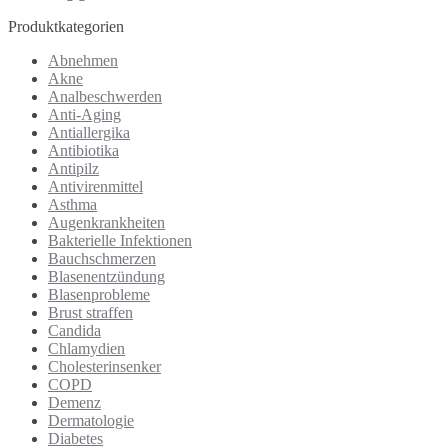
Produktkategorien
Abnehmen
Akne
Analbeschwerden
Anti-Aging
Antiallergika
Antibiotika
Antipilz
Antivirenmittel
Asthma
Augenkrankheiten
Bakterielle Infektionen
Bauchschmerzen
Blasenentzündung
Blasenprobleme
Brust straffen
Candida
Chlamydien
Cholesterinsenker
COPD
Demenz
Dermatologie
Diabetes