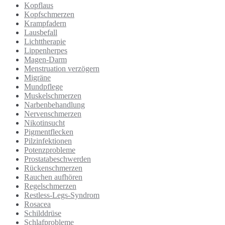
Kopflaus
Kopfschmerzen
Krampfadern
Lausbefall
Lichttherapie
Lippenherpes
Magen-Darm
Menstruation verzögern
Migräne
Mundpflege
Muskelschmerzen
Narbenbehandlung
Nervenschmerzen
Nikotinsucht
Pigmentflecken
Pilzinfektionen
Potenzprobleme
Prostatabeschwerden
Rückenschmerzen
Rauchen aufhören
Regelschmerzen
Restless-Legs-Syndrom
Rosacea
Schilddrüse
Schlafprobleme