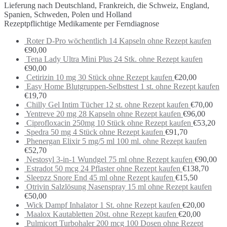
Lieferung nach Deutschland, Frankreich, die Schweiz, England,
Spanien, Schweden, Polen und Holland
Rezeptpflichtige Medikamente per Ferndiagnose
Roter D-Pro wöchentlich 14 Kapseln ohne Rezept kaufen
€
90,00
Tena Lady Ultra Mini Plus 24 Stk. ohne Rezept kaufen
€
90,00
Cetirizin 10 mg 30 Stück ohne Rezept kaufen
€
20,00
Easy Home Blutgruppen-Selbsttest 1 st. ohne Rezept kaufen
€
19,70
Chilly Gel Intim Tücher 12 st. ohne Rezept kaufen
€
70,00
Yentreve 20 mg 28 Kapseln ohne Rezept kaufen
€
96,00
Ciprofloxacin 250mg 10 Stück ohne Rezept kaufen
€
53,20
Spedra 50 mg 4 Stück ohne Rezept kaufen
€
91,70
Phenergan Elixir 5 mg/5 ml 100 ml. ohne Rezept kaufen
€
52,70
Nestosyl 3-in-1 Wundgel 75 ml ohne Rezept kaufen
€
90,00
Estradot 50 mcg 24 Pflaster ohne Rezept kaufen
€
138,70
Sleepzz Snore End 45 ml ohne Rezept kaufen
€
15,50
Otrivin Salzlösung Nasenspray 15 ml ohne Rezept kaufen
€
50,00
Wick Dampf Inhalator 1 St. ohne Rezept kaufen
€
20,00
Maalox Kautabletten 20st. ohne Rezept kaufen
€
20,00
Pulmicort Turbohaler 200 mcg 100 Dosen ohne Rezept