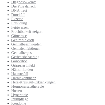
Diagnose-Geräte
Die Pille danach
DNA-Test
Durchfall
Ekzeme
Ermüdung
Feigwarzen
Fruchtbarkeit steigern
Gürtelrose
Gehirnfunktion
Genitalbeschwerden
Genitaleinfektionen
Genitalherpes
Gesichtsbehaarung
Gonorrhoe
Grippaler Infekt
Hämorrhoiden
Haarausfall
Harninkontinenz
Herz-Kreislauf-Erkrankungen
Hormonersatztherapie
Husten
Hypertonie
Intimpflege
Kondome