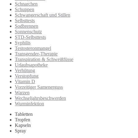
Schnarchen
Schuppen
Schwangerschaft und Stillen
Selbsttests
Sodbrennen
Sonnenschutz
STD-Selbsttests
Syphilis
Testosteronmangel
Transgender-Therapie
Transpiration & Schweißfüsse
Urlaubsapotheke
Verhütung
Verstopfung
Vitamin D
Vorzeitiger Samenerguss
Warzen
Wechseljahrsbeschwerden
Wurminfektion
Tabletten
Tropfen
Kapseln
Spray