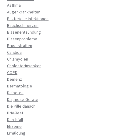
Asthma
Augenkrankheiten
Bakterielle Infektionen
Bauchschmerzen
Blasenentzündung
Blasenprobleme
Brust straffen
Candida
Chlamydien
Cholesterinsenker
COPD
Demenz
Dermatologie
Diabetes
Diagnose-Geräte
Die Pille danach
DNA-Test
Durchfall
Ekzeme
Ermüdung