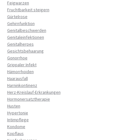
Feigwarzen
Fruchtbarkeit steigern
Gürtelrose
Gehirnfunktion
Genitalbeschwerden
Genitaleinfektionen
Genitalherpes
Gesichtsbehaarung
Gonorrhoe
Grippaler Infekt
Hämorrhoiden
Haarausfall
Harninkontinenz
Herz-Kreislauf-Erkrankungen
Hormonersatztherapie
Husten
Hypertonie
Intimpflege
Kondome
Kopflaus