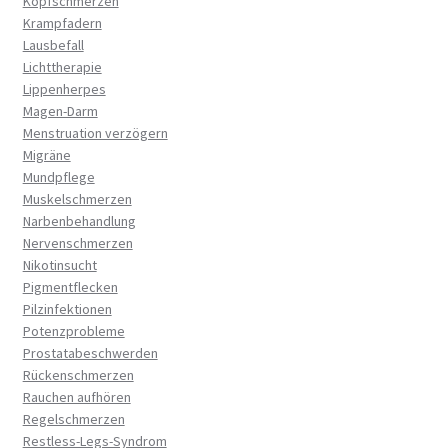
Kopfschmerzen
Krampfadern
Lausbefall
Lichttherapie
Lippenherpes
Magen-Darm
Menstruation verzögern
Migräne
Mundpflege
Muskelschmerzen
Narbenbehandlung
Nervenschmerzen
Nikotinsucht
Pigmentflecken
Pilzinfektionen
Potenzprobleme
Prostatabeschwerden
Rückenschmerzen
Rauchen aufhören
Regelschmerzen
Restless-Legs-Syndrom