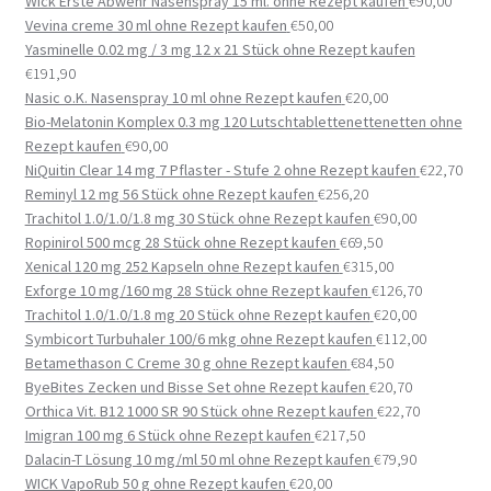
Wick Erste Abwehr Nasenspray 15 ml. ohne Rezept kaufen
€
90,00
Vevina creme 30 ml ohne Rezept kaufen
€
50,00
Yasminelle 0.02 mg / 3 mg 12 x 21 Stück ohne Rezept kaufen
€
191,90
Nasic o.K. Nasenspray 10 ml ohne Rezept kaufen
€
20,00
Bio-Melatonin Komplex 0.3 mg 120 Lutschtablettenettenetten ohne
Rezept kaufen
€
90,00
NiQuitin Clear 14 mg 7 Pflaster - Stufe 2 ohne Rezept kaufen
€
22,70
Reminyl 12 mg 56 Stück ohne Rezept kaufen
€
256,20
Trachitol 1.0/1.0/1.8 mg 30 Stück ohne Rezept kaufen
€
90,00
Ropinirol 500 mcg 28 Stück ohne Rezept kaufen
€
69,50
Xenical 120 mg 252 Kapseln ohne Rezept kaufen
€
315,00
Exforge 10 mg/160 mg 28 Stück ohne Rezept kaufen
€
126,70
Trachitol 1.0/1.0/1.8 mg 20 Stück ohne Rezept kaufen
€
20,00
Symbicort Turbuhaler 100/6 mkg ohne Rezept kaufen
€
112,00
Betamethason C Creme 30 g ohne Rezept kaufen
€
84,50
ByeBites Zecken und Bisse Set ohne Rezept kaufen
€
20,70
Orthica Vit. B12 1000 SR 90 Stück ohne Rezept kaufen
€
22,70
Imigran 100 mg 6 Stück ohne Rezept kaufen
€
217,50
Dalacin-T Lösung 10 mg/ml 50 ml ohne Rezept kaufen
€
79,90
WICK VapoRub 50 g ohne Rezept kaufen
€
20,00