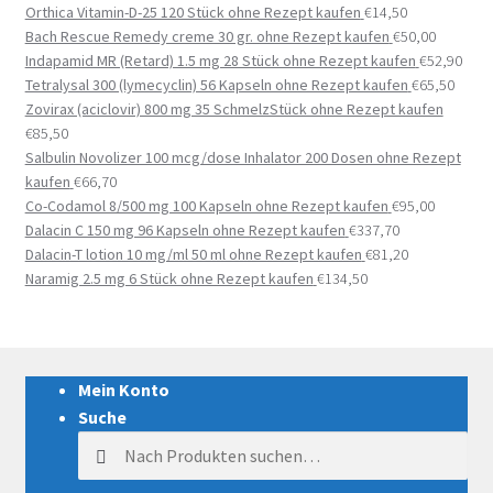
Orthica Vitamin-D-25 120 Stück ohne Rezept kaufen
€
14,50
Bach Rescue Remedy creme 30 gr. ohne Rezept kaufen
€
50,00
Indapamid MR (Retard) 1.5 mg 28 Stück ohne Rezept kaufen
€
52,90
Tetralysal 300 (lymecyclin) 56 Kapseln ohne Rezept kaufen
€
65,50
Zovirax (aciclovir) 800 mg 35 SchmelzStück ohne Rezept kaufen
€
85,50
Salbulin Novolizer 100 mcg/dose Inhalator 200 Dosen ohne Rezept
kaufen
€
66,70
Co-Codamol 8/500 mg 100 Kapseln ohne Rezept kaufen
€
95,00
Dalacin C 150 mg 96 Kapseln ohne Rezept kaufen
€
337,70
Dalacin-T lotion 10 mg/ml 50 ml ohne Rezept kaufen
€
81,20
Naramig 2.5 mg 6 Stück ohne Rezept kaufen
€
134,50
Mein Konto
Suche
Suche nach: