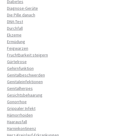
Diabetes
Diagnose-Geräte
Die Pille danach
DNA-Test
Durchfall
Ekzeme
Ermüdung
Feigwarzen
Fruchtbarkeit steigern
Gürtelrose
Gehirnfunktion
Genitalbeschwerden
Genitaleinfektionen
Genitalherpes
Gesichtsbehaarung
Gonorrhoe
Grippaler Infekt
Hämorrhoiden
Haarausfall
Harninkontinenz
Herz-Kreislauf-Erkrankungen