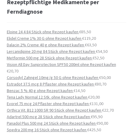
Rezeptpflichtige Medikamente per
Ferndiagnose
Eloine 24 4 84 Stück ohne Rezept kaufen
€
85,50
Elidel Creme 1% 30 G ohne Rezept kaufen
€
119,20
Dalacin 2% Creme 40 g ohne Rezept kaufen
€
63,50
Lercanidipine 20 mg 84 Stück ohne Rezept kaufen
€
54,50
Metformin 500 mg 28 Stück ohne Rezept kaufen
€
52,50
Vision All Day Sunprotection SPF50 200ml ohne Rezept kaufen
€
20,70
Corsodyl Zahngel 10mg/g 50 G ohne Rezept kaufen
€
50,00
Estradot 37.5 mcg 8 Pflaster ohne Rezept kaufen
€
80,70
Benzac 5 % 40 g ohne Rezept kaufen
€
14,50
Tena Lady Normal 12 Stk. ohne Rezept kaufen
€
20,00
Evorel 75 mcg 24 Pflaster ohne Rezept kaufen
€
131,00
Orthica Vit. B12 1000 SR 90 Stück ohne Rezept kaufen
€
22,70
Adartrel 500 mcg 28 Stück ohne Rezept kaufen
€
95,90
Panadol Plus 500 mg 24 Stück ohne Rezept kaufen
€
90,00
Spedra 200 mg 16 Stück ohne Rezept kaufen
€
425,50