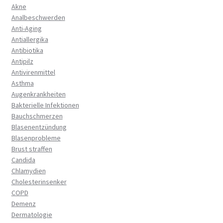
Akne
Analbeschwerden
Anti-Aging
Antiallergika
Antibiotika
Antipilz
Antivirenmittel
Asthma
Augenkrankheiten
Bakterielle Infektionen
Bauchschmerzen
Blasenentzündung
Blasenprobleme
Brust straffen
Candida
Chlamydien
Cholesterinsenker
COPD
Demenz
Dermatologie