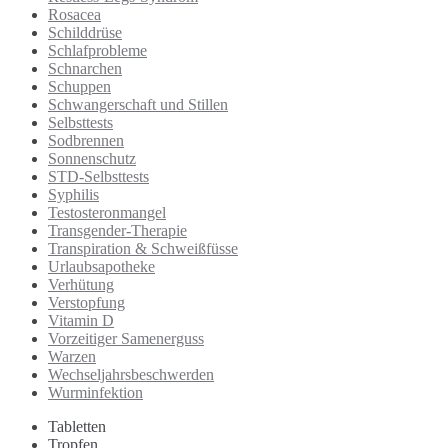
Rosacea
Schilddrüse
Schlafprobleme
Schnarchen
Schuppen
Schwangerschaft und Stillen
Selbsttests
Sodbrennen
Sonnenschutz
STD-Selbsttests
Syphilis
Testosteronmangel
Transgender-Therapie
Transpiration & Schweißfüsse
Urlaubsapotheke
Verhütung
Verstopfung
Vitamin D
Vorzeitiger Samenerguss
Warzen
Wechseljahrsbeschwerden
Wurminfektion
Tabletten
Tropfen