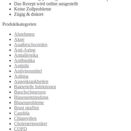
Das Rezept wird online ausgestellt
Keine Zollprobleme
Zügig & diskret
Produktkategorien
Abnehmen
Akne
Analbeschwerden
Anti-Aging
Antiallergika
Antibiotika
Antipilz
Antivirenmittel
Asthma
Augenkrankheiten
Bakterielle Infektionen
Bauchschmerzen
Blasenentzündung
Blasenprobleme
Brust straffen
Candida
Chlamydien
Cholesterinsenker
COPD