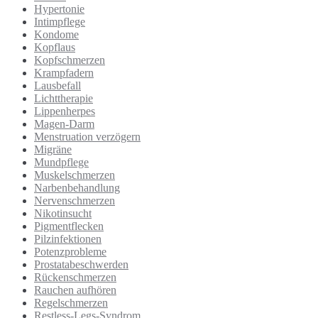
Hypertonie
Intimpflege
Kondome
Kopflaus
Kopfschmerzen
Krampfadern
Lausbefall
Lichttherapie
Lippenherpes
Magen-Darm
Menstruation verzögern
Migräne
Mundpflege
Muskelschmerzen
Narbenbehandlung
Nervenschmerzen
Nikotinsucht
Pigmentflecken
Pilzinfektionen
Potenzprobleme
Prostatabeschwerden
Rückenschmerzen
Rauchen aufhören
Regelschmerzen
Restless-Legs-Syndrom