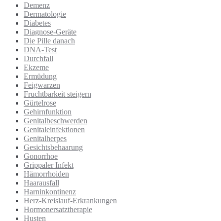
Demenz
Dermatologie
Diabetes
Diagnose-Geräte
Die Pille danach
DNA-Test
Durchfall
Ekzeme
Ermüdung
Feigwarzen
Fruchtbarkeit steigern
Gürtelrose
Gehirnfunktion
Genitalbeschwerden
Genitaleinfektionen
Genitalherpes
Gesichtsbehaarung
Gonorrhoe
Grippaler Infekt
Hämorrhoiden
Haarausfall
Harninkontinenz
Herz-Kreislauf-Erkrankungen
Hormonersatztherapie
Husten