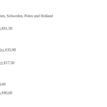
nien, Schweden, Polen und Holland
n
€
61,50
fen
€
35,90
en
€
17,50
4,00
n
€
90,00