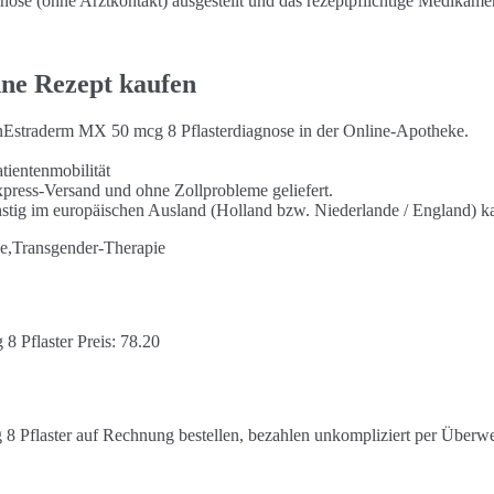
se (ohne Arztkontakt) ausgestellt und das rezeptpflichtige Medikamen
hne Rezept kaufen
rnEstraderm MX 50 mcg 8 Pflasterdiagnose in der Online-Apotheke.
tientenmobilität
press-Versand und ohne Zollprobleme geliefert.
stig im europäischen Ausland (Holland bzw. Niederlande / England) k
e,Transgender-Therapie
 Pflaster Preis: 78.20
 Pflaster auf Rechnung bestellen, bezahlen unkompliziert per Überw