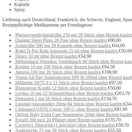
Kapseln
Spray
Lieferung nach Deutschland, Frankreich, die Schweiz, England, Spa
Rezeptpflichtige Medikamente per Ferndiagnose
Phenoxymethylpenicillin 250 mg 28 Stück ohne Rezept kaufe
Otalgan Sleep Plugs 20 Paar ohne Rezept kaufen
€
90,00
Ampicillin 500 mg 28 Kapseln ohne Rezept kaufen
€
64,00
Roter D-Pro Kids Aquosum 25 ml ohne Rezept kaufen
€
50,00
Deseo 50 ml ohne Rezept kaufen
€
54,90
Mebendazol Wurmkur Vorteilspack 60 Stück ohne Rezept kau
Kestine 10 mg 100 Stück ohne Rezept kaufen
€
94,50
Januvia 100 mg 28 Stück ohne Rezept kaufen
€
198,90
Vision All Day Sunprotection SPF30 200ml ohne Rezept kauf
Millinette 20/75 9 x 21 Stück ohne Rezept kaufen
€
97,20
Rhinopront Kombi 12 Stück ohne Rezept kaufen
€
50,00
Levitra 10 mg 12 SchmelzStück ohne Rezept kaufen
€
203,70
Detrusitol 1 mg 56 Stück ohne Rezept kaufen
€
134,70
Lipostat (pravastatin) 20mg 84 Stück ohne Rezept kaufen
€
24
Clobetasol 0.05% Creme 100 G ohne Rezept kaufen
€
81,90
Otrivin Baby Extra Care Nasenspray 20ml ohne Rezept kaufe
Evorel 100 mcg 24 Pflaster ohne Rezept kaufen
€
135,70
Caverject 10mcg/ml (1 injection) ohne Rezept kaufen
€
59,70
Amitriptylin 25 mg 28 Stück ohne Rezept kaufen
€
55,50