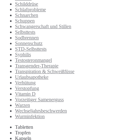
Schilddrüse
Schlafprobleme
Schnarchen
Schuppen
Schwangerschaft und Stillen
Selbsttests
Sodbrennen
Sonnenschutz
STD-Selbsttests
Syphilis
Testosteronmangel
Transgender-Therapie
Transpiration & Schweißfüsse
Urlaubsapotheke
Verhütung
Verstopfung
Vitamin D
Vorzeitiger Samenerguss
Warzen
Wechseljahrsbeschwerden
Wurminfektion
Tabletten
Tropfen
Kapseln