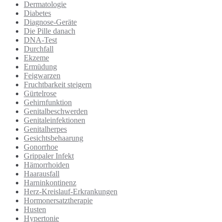
Dermatologie
Diabetes
Diagnose-Geräte
Die Pille danach
DNA-Test
Durchfall
Ekzeme
Ermüdung
Feigwarzen
Fruchtbarkeit steigern
Gürtelrose
Gehirnfunktion
Genitalbeschwerden
Genitaleinfektionen
Genitalherpes
Gesichtsbehaarung
Gonorrhoe
Grippaler Infekt
Hämorrhoiden
Haarausfall
Harninkontinenz
Herz-Kreislauf-Erkrankungen
Hormonersatztherapie
Husten
Hypertonie