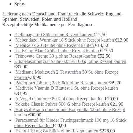
Spray
Lieferung nach Deutschland, Frankreich, die Schweiz, England,
Spanien, Schweden, Polen und Holland
Rezeptpflichtige Medikamente per Ferndiagnose
Cefamagar 60 Stück ohne Rezept kaufen
€
15,50
Mebendazol Wurmkur 18 Stück ohne Rezept kaufen
€
13,90
MetaRelax 20 Beutel ohne Rezept kaufen
€
14,50
LadyCup Blau Größe L ohne Rezept kaufen
€
27,50
Trimovate Creme 30 g ohne Rezept kaufen
€
52,50
Clobetasonbutyrat Salbe 0.05% 100 g. ohne Rezept kaufen
€
81,90
Medisana Meditouch 2 Teststreifen 50 St. ohne Rezept
kaufen
€
19,90
Pantoprazol 40 mg 28 Stück ohne Rezept kaufen
€
59,70
Medivere Vitamin D Bluttest 1 St. ohne Rezept kaufen
€
31,95
A.Vogel Cinuforce 80Tabl ohne Rezept kaufen
€
70,00
Yokebe Classic Pulver 500 G ohne Rezept kaufen
€
21,90
Bodysol Braun ohne Sonne Bodymilk 200ml ohne Rezept
kaufen
€
90,00
Paracetamol für Kinder Fruchtgeschmack 100 mg 10 Stück
ohne Rezept kaufen
€
50,00
Ezetrol 10 mg 84 Stück ohne Rezept kaufen
€
276,00