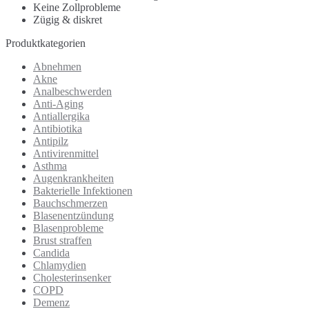
Keine Zollprobleme
Zügig & diskret
Produktkategorien
Abnehmen
Akne
Analbeschwerden
Anti-Aging
Antiallergika
Antibiotika
Antipilz
Antivirenmittel
Asthma
Augenkrankheiten
Bakterielle Infektionen
Bauchschmerzen
Blasenentzündung
Blasenprobleme
Brust straffen
Candida
Chlamydien
Cholesterinsenker
COPD
Demenz