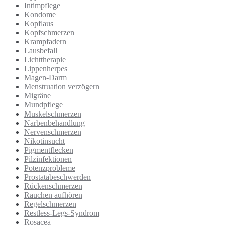
Intimpflege
Kondome
Kopflaus
Kopfschmerzen
Krampfadern
Lausbefall
Lichttherapie
Lippenherpes
Magen-Darm
Menstruation verzögern
Migräne
Mundpflege
Muskelschmerzen
Narbenbehandlung
Nervenschmerzen
Nikotinsucht
Pigmentflecken
Pilzinfektionen
Potenzprobleme
Prostatabeschwerden
Rückenschmerzen
Rauchen aufhören
Regelschmerzen
Restless-Legs-Syndrom
Rosacea