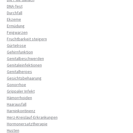
DNA-Test
Durchfall
Ekzeme
Ermüdung
Feigwarzen
Fruchtbarkeit steigern
Gürtelrose
Gehirnfunktion
Genitalbeschwerden
Genitaleinfektionen
Genitalherpes
Gesichtsbehaarung
Gonorrhoe
Grippaler Infekt
Hämorrhoiden
Haarausfall
Harninkontinenz
Herz-Kreislauf-Erkrankungen
Hormonersatztherapie
Husten