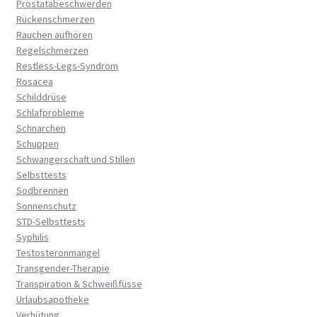
Prostatabeschwerden
Rückenschmerzen
Rauchen aufhören
Regelschmerzen
Restless-Legs-Syndrom
Rosacea
Schilddrüse
Schlafprobleme
Schnarchen
Schuppen
Schwangerschaft und Stillen
Selbsttests
Sodbrennen
Sonnenschutz
STD-Selbsttests
Syphilis
Testosteronmangel
Transgender-Therapie
Transpiration & Schweißfüsse
Urlaubsapotheke
Verhütung