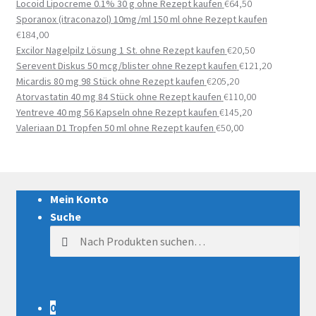
Locoid Lipocreme 0.1% 30 g ohne Rezept kaufen
€
64,50
Sporanox (itraconazol) 10mg/ml 150 ml ohne Rezept kaufen
€
184,00
Excilor Nagelpilz Lösung 1 St. ohne Rezept kaufen
€
20,50
Serevent Diskus 50 mcg/blister ohne Rezept kaufen
€
121,20
Micardis 80 mg 98 Stück ohne Rezept kaufen
€
205,20
Atorvastatin 40 mg 84 Stück ohne Rezept kaufen
€
110,00
Yentreve 40 mg 56 Kapseln ohne Rezept kaufen
€
145,20
Valeriaan D1 Tropfen 50 ml ohne Rezept kaufen
€
50,00
Mein Konto
Suche
Suche nach:
0