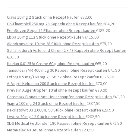
Cialis 10 mg 2 Stück ohne Rezept kaufen
€
72,00
Co-Fluampicil 250 mg 28 Kapseln ohne Rezept kaufen
€
84,20
FemSeven Sequi 12 Pflaster ohne Rezept kaufen
€
189,20
Ebixa 10 mg 112 Stück ohne Rezept kaufen
€
415,00
Alendronsäure 10 mg 28 Stück ohne Rezept kaufen
€
78,20
Schlank durch Apfel und Chrom 2 x 48 Kapseln ohne Rezept kaufen
€
16,50
Haelan 0.0125% Creme 60 g ohne Rezept kaufen
€
65,20
Tamsulosin MR 400 mcg 30 Kapseln ohne Rezept kaufen
€
71,90
Exforge 5 mg/160 mg 28 Stück ohne Rezept kaufen
€
126,70
A. Vogel Kelpasan 200 Stück ohne Rezept kaufen
€
70,00
Prevalin Augentropfen 10ml ohne Rezept kaufen
€
70,00
Caremaxx Bionase Anti Heuschnupfen ohne Rezept kaufen
€
41,20
Viagra 100 mg 24 Stück ohne Rezept kaufen
€
387,50
Dekristolvit D3 2.000 IE 90 Stück ohne Rezept kaufen
€
29,90
Levitra 20 mg 12 Stück ohne Rezept kaufen
€
202,50
XL-S Medical Fettbinder 180 Kapseln ohne Rezept kaufen
€
71,90
MetaRelax 40 Beutel ohne Rezept kaufen
€
23,50