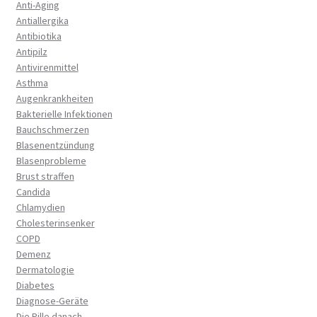
Anti-Aging
Antiallergika
Antibiotika
Antipilz
Antivirenmittel
Asthma
Augenkrankheiten
Bakterielle Infektionen
Bauchschmerzen
Blasenentzündung
Blasenprobleme
Brust straffen
Candida
Chlamydien
Cholesterinsenker
COPD
Demenz
Dermatologie
Diabetes
Diagnose-Geräte
Die Pille danach