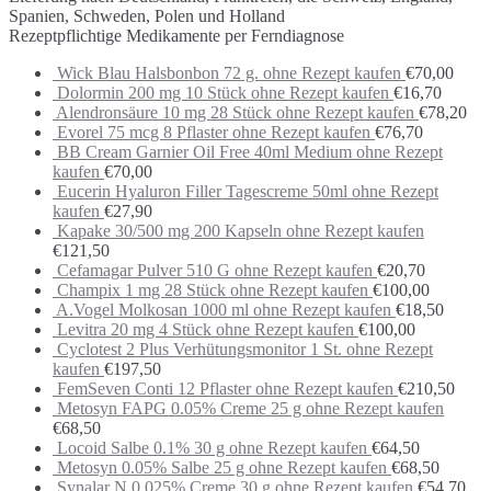
Spanien, Schweden, Polen und Holland
Rezeptpflichtige Medikamente per Ferndiagnose
Wick Blau Halsbonbon 72 g. ohne Rezept kaufen
€
70,00
Dolormin 200 mg 10 Stück ohne Rezept kaufen
€
16,70
Alendronsäure 10 mg 28 Stück ohne Rezept kaufen
€
78,20
Evorel 75 mcg 8 Pflaster ohne Rezept kaufen
€
76,70
BB Cream Garnier Oil Free 40ml Medium ohne Rezept
kaufen
€
70,00
Eucerin Hyaluron Filler Tagescreme 50ml ohne Rezept
kaufen
€
27,90
Kapake 30/500 mg 200 Kapseln ohne Rezept kaufen
€
121,50
Cefamagar Pulver 510 G ohne Rezept kaufen
€
20,70
Champix 1 mg 28 Stück ohne Rezept kaufen
€
100,00
A.Vogel Molkosan 1000 ml ohne Rezept kaufen
€
18,50
Levitra 20 mg 4 Stück ohne Rezept kaufen
€
100,00
Cyclotest 2 Plus Verhütungsmonitor 1 St. ohne Rezept
kaufen
€
197,50
FemSeven Conti 12 Pflaster ohne Rezept kaufen
€
210,50
Metosyn FAPG 0.05% Creme 25 g ohne Rezept kaufen
€
68,50
Locoid Salbe 0.1% 30 g ohne Rezept kaufen
€
64,50
Metosyn 0.05% Salbe 25 g ohne Rezept kaufen
€
68,50
Synalar N 0.025% Creme 30 g ohne Rezept kaufen
€
54,70