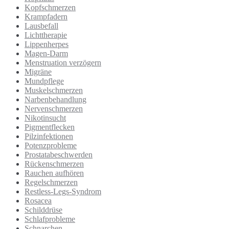
Kopfschmerzen
Krampfadern
Lausbefall
Lichttherapie
Lippenherpes
Magen-Darm
Menstruation verzögern
Migräne
Mundpflege
Muskelschmerzen
Narbenbehandlung
Nervenschmerzen
Nikotinsucht
Pigmentflecken
Pilzinfektionen
Potenzprobleme
Prostatabeschwerden
Rückenschmerzen
Rauchen aufhören
Regelschmerzen
Restless-Legs-Syndrom
Rosacea
Schilddrüse
Schlafprobleme
Schnarchen