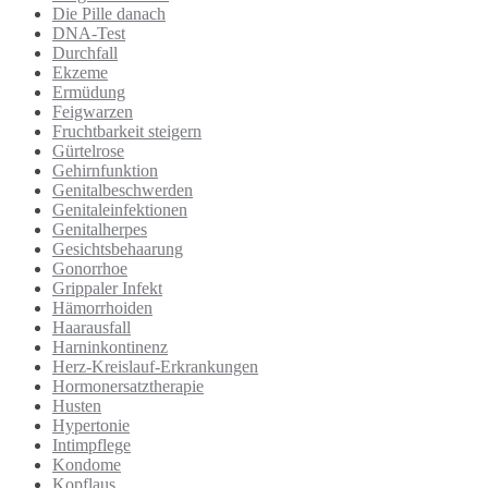
Die Pille danach
DNA-Test
Durchfall
Ekzeme
Ermüdung
Feigwarzen
Fruchtbarkeit steigern
Gürtelrose
Gehirnfunktion
Genitalbeschwerden
Genitaleinfektionen
Genitalherpes
Gesichtsbehaarung
Gonorrhoe
Grippaler Infekt
Hämorrhoiden
Haarausfall
Harninkontinenz
Herz-Kreislauf-Erkrankungen
Hormonersatztherapie
Husten
Hypertonie
Intimpflege
Kondome
Kopflaus