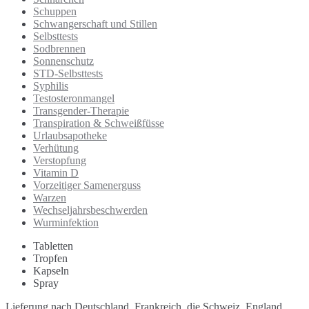
Schuppen
Schwangerschaft und Stillen
Selbsttests
Sodbrennen
Sonnenschutz
STD-Selbsttests
Syphilis
Testosteronmangel
Transgender-Therapie
Transpiration & Schweißfüsse
Urlaubsapotheke
Verhütung
Verstopfung
Vitamin D
Vorzeitiger Samenerguss
Warzen
Wechseljahrsbeschwerden
Wurminfektion
Tabletten
Tropfen
Kapseln
Spray
Lieferung nach Deutschland, Frankreich, die Schweiz, England,