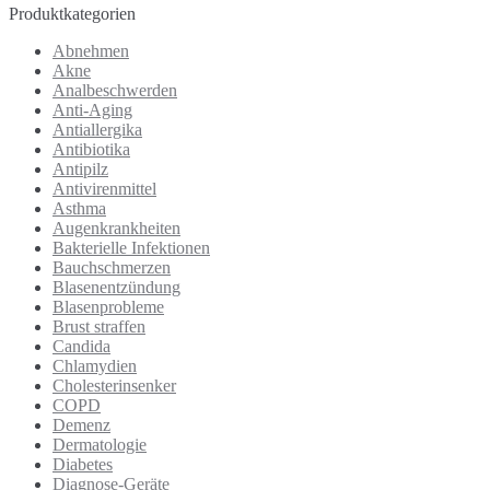
Produktkategorien
Abnehmen
Akne
Analbeschwerden
Anti-Aging
Antiallergika
Antibiotika
Antipilz
Antivirenmittel
Asthma
Augenkrankheiten
Bakterielle Infektionen
Bauchschmerzen
Blasenentzündung
Blasenprobleme
Brust straffen
Candida
Chlamydien
Cholesterinsenker
COPD
Demenz
Dermatologie
Diabetes
Diagnose-Geräte