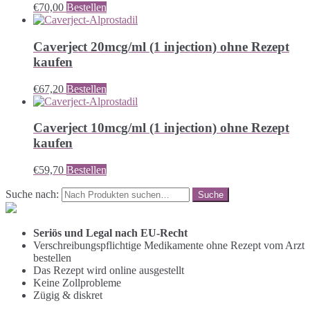
€
70,00
Bestellen
Caverject 20mcg/ml (1 injection) ohne Rezept
kaufen
€
67,20
Bestellen
Caverject 10mcg/ml (1 injection) ohne Rezept
kaufen
€
59,70
Bestellen
Suche nach:
Seriös und Legal nach EU-Recht
Verschreibungspflichtige Medikamente ohne Rezept vom Arzt
bestellen
Das Rezept wird online ausgestellt
Keine Zollprobleme
Zügig & diskret