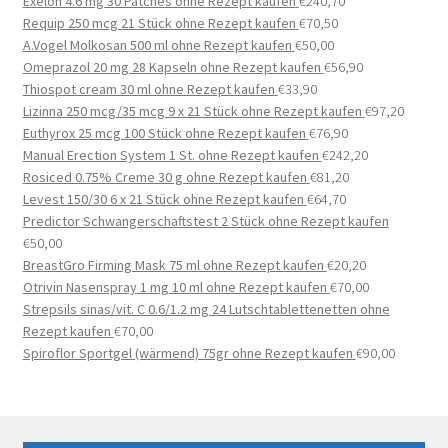
Exelon 4.6 mg 30 Patches ohne Rezept kaufen
€
240,70
Requip 250 mcg 21 Stück ohne Rezept kaufen
€
70,50
A.Vogel Molkosan 500 ml ohne Rezept kaufen
€
50,00
Omeprazol 20 mg 28 Kapseln ohne Rezept kaufen
€
56,90
Thiospot cream 30 ml ohne Rezept kaufen
€
33,90
Lizinna 250 mcg/35 mcg 9 x 21 Stück ohne Rezept kaufen
€
97,20
Euthyrox 25 mcg 100 Stück ohne Rezept kaufen
€
76,90
Manual Erection System 1 St. ohne Rezept kaufen
€
242,20
Rosiced 0.75% Creme 30 g ohne Rezept kaufen
€
81,20
Levest 150/30 6 x 21 Stück ohne Rezept kaufen
€
64,70
Predictor Schwangerschaftstest 2 Stück ohne Rezept kaufen
€
50,00
BreastGro Firming Mask 75 ml ohne Rezept kaufen
€
20,20
Otrivin Nasenspray 1 mg 10 ml ohne Rezept kaufen
€
70,00
Strepsils sinas/vit. C 0.6/1.2 mg 24 Lutschtablettenetten ohne
Rezept kaufen
€
70,00
Spiroflor Sportgel (wärmend) 75gr ohne Rezept kaufen
€
90,00