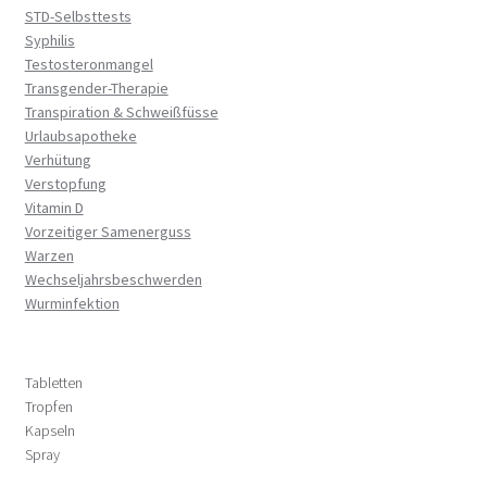
STD-Selbsttests
Syphilis
Testosteronmangel
Transgender-Therapie
Transpiration & Schweißfüsse
Urlaubsapotheke
Verhütung
Verstopfung
Vitamin D
Vorzeitiger Samenerguss
Warzen
Wechseljahrsbeschwerden
Wurminfektion
Tabletten
Tropfen
Kapseln
Spray