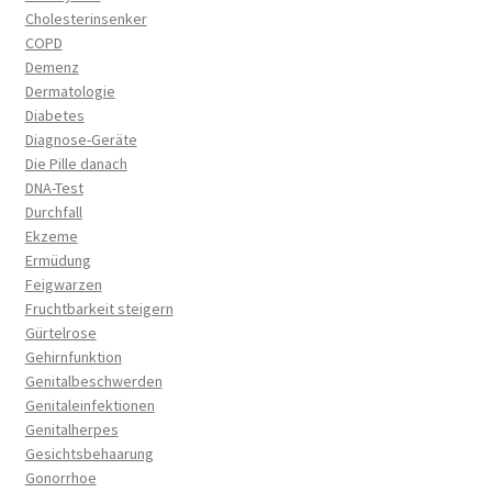
Cholesterinsenker
COPD
Demenz
Dermatologie
Diabetes
Diagnose-Geräte
Die Pille danach
DNA-Test
Durchfall
Ekzeme
Ermüdung
Feigwarzen
Fruchtbarkeit steigern
Gürtelrose
Gehirnfunktion
Genitalbeschwerden
Genitaleinfektionen
Genitalherpes
Gesichtsbehaarung
Gonorrhoe