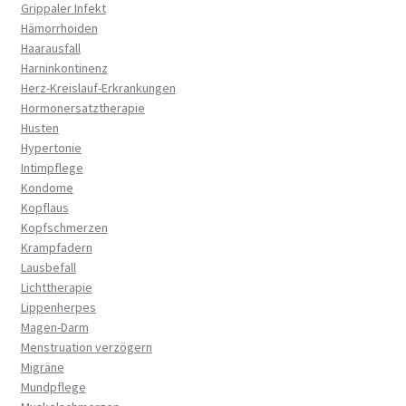
Grippaler Infekt
Hämorrhoiden
Haarausfall
Harninkontinenz
Herz-Kreislauf-Erkrankungen
Hormonersatztherapie
Husten
Hypertonie
Intimpflege
Kondome
Kopflaus
Kopfschmerzen
Krampfadern
Lausbefall
Lichttherapie
Lippenherpes
Magen-Darm
Menstruation verzögern
Migräne
Mundpflege