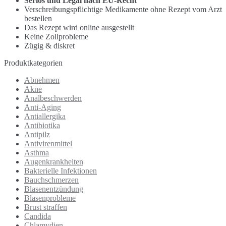
Seriös und Legal nach EU-Recht
Verschreibungspflichtige Medikamente ohne Rezept vom Arzt
bestellen
Das Rezept wird online ausgestellt
Keine Zollprobleme
Zügig & diskret
Produktkategorien
Abnehmen
Akne
Analbeschwerden
Anti-Aging
Antiallergika
Antibiotika
Antipilz
Antivirenmittel
Asthma
Augenkrankheiten
Bakterielle Infektionen
Bauchschmerzen
Blasenentzündung
Blasenprobleme
Brust straffen
Candida
Chlamydien