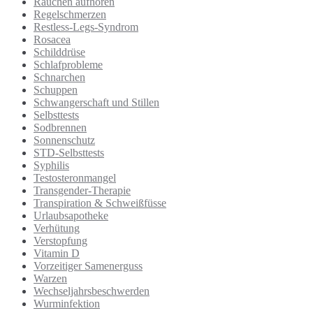
Rauchen aufhören
Regelschmerzen
Restless-Legs-Syndrom
Rosacea
Schilddrüse
Schlafprobleme
Schnarchen
Schuppen
Schwangerschaft und Stillen
Selbsttests
Sodbrennen
Sonnenschutz
STD-Selbsttests
Syphilis
Testosteronmangel
Transgender-Therapie
Transpiration & Schweißfüsse
Urlaubsapotheke
Verhütung
Verstopfung
Vitamin D
Vorzeitiger Samenerguss
Warzen
Wechseljahrsbeschwerden
Wurminfektion