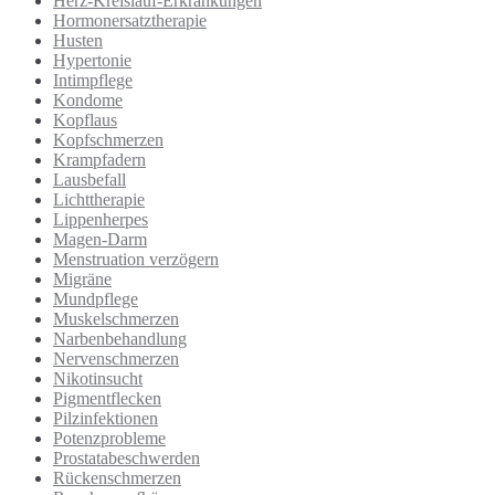
Herz-Kreislauf-Erkrankungen
Hormonersatztherapie
Husten
Hypertonie
Intimpflege
Kondome
Kopflaus
Kopfschmerzen
Krampfadern
Lausbefall
Lichttherapie
Lippenherpes
Magen-Darm
Menstruation verzögern
Migräne
Mundpflege
Muskelschmerzen
Narbenbehandlung
Nervenschmerzen
Nikotinsucht
Pigmentflecken
Pilzinfektionen
Potenzprobleme
Prostatabeschwerden
Rückenschmerzen