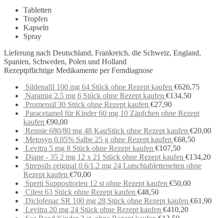
Tabletten
Tropfen
Kapseln
Spray
Lieferung nach Deutschland, Frankreich, die Schweiz, England,
Spanien, Schweden, Polen und Holland
Rezeptpflichtige Medikamente per Ferndiagnose
Sildenafil 100 mg 64 Stück ohne Rezept kaufen
€
626,75
Naramig 2.5 mg 6 Stück ohne Rezept kaufen
€
134,50
Promensil 30 Stück ohne Rezept kaufen
€
27,90
Paracetamol für Kinder 60 mg 10 Zäpfchen ohne Rezept
kaufen
€
90,00
Rennie 680/80 mg 48 KauStück ohne Rezept kaufen
€
20,00
Metosyn 0.05% Salbe 25 g ohne Rezept kaufen
€
68,50
Levitra 5 mg 8 Stück ohne Rezept kaufen
€
107,50
Diane - 35 2 mg 12 x 21 Stück ohne Rezept kaufen
€
134,20
Strepsils original 0.6/1.2 mg 24 Lutschtablettenetten ohne
Rezept kaufen
€
70,00
Sperti Suppositorien 12 st ohne Rezept kaufen
€
50,00
Cilest 63 Stück ohne Rezept kaufen
€
48,50
Diclofenac SR 100 mg 28 Stück ohne Rezept kaufen
€
61,90
Levitra 20 mg 24 Stück ohne Rezept kaufen
€
410,20