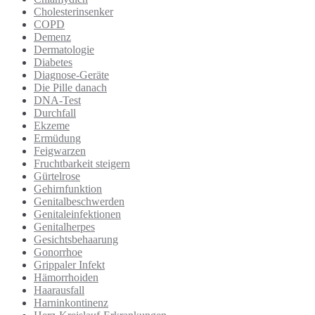
Cholesterinsenker
COPD
Demenz
Dermatologie
Diabetes
Diagnose-Geräte
Die Pille danach
DNA-Test
Durchfall
Ekzeme
Ermüdung
Feigwarzen
Fruchtbarkeit steigern
Gürtelrose
Gehirnfunktion
Genitalbeschwerden
Genitaleinfektionen
Genitalherpes
Gesichtsbehaarung
Gonorrhoe
Grippaler Infekt
Hämorrhoiden
Haarausfall
Harninkontinenz