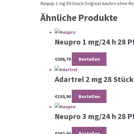
Requip 1 mg 84 Stück Original kaufen ohne Re
Ähnliche Produkte
Neupro 1 mg/24 h 28 P
€
306,70
Bestellen
Adartrel 2 mg 28 Stüc
€
150,90
Bestellen
Neupro 3 mg/24 h 28 P
€
392,90
Bestellen