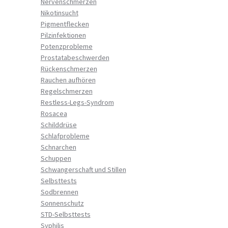
Nervenschmerzen
Nikotinsucht
Pigmentflecken
Pilzinfektionen
Potenzprobleme
Prostatabeschwerden
Rückenschmerzen
Rauchen aufhören
Regelschmerzen
Restless-Legs-Syndrom
Rosacea
Schilddrüse
Schlafprobleme
Schnarchen
Schuppen
Schwangerschaft und Stillen
Selbsttests
Sodbrennen
Sonnenschutz
STD-Selbsttests
Syphilis