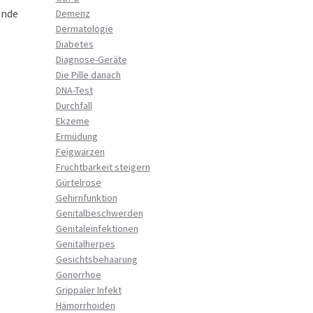
ande
Demenz
Dermatologie
Diabetes
Diagnose-Geräte
Die Pille danach
DNA-Test
Durchfall
Ekzeme
Ermüdung
Feigwarzen
Fruchtbarkeit steigern
Gürtelrose
Gehirnfunktion
Genitalbeschwerden
Genitaleinfektionen
Genitalherpes
Gesichtsbehaarung
Gonorrhoe
Grippaler Infekt
Hämorrhoiden