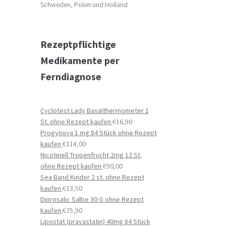
Schweden, Polen und Holland
Rezeptpflichtige
Medikamente per
Ferndiagnose
Cyclotest Lady Basalthermometer 1
St. ohne Rezept kaufen
€
16,90
Progynova 1 mg 84 Stück ohne Rezept
kaufen
€
114,00
Nicotinell Tropenfrucht 2mg 12 St.
ohne Rezept kaufen
€
90,00
Sea Band Kinder 2 st. ohne Rezept
kaufen
€
13,50
Diprosalic Salbe 30 G ohne Rezept
kaufen
€
75,90
Lipostat (pravastatin) 40mg 84 Stück