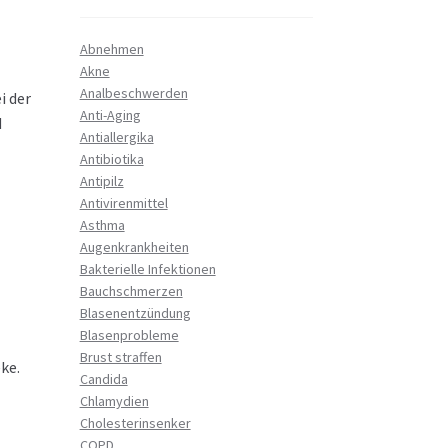
Abnehmen
Akne
Analbeschwerden
i der
Anti-Aging
d
Antiallergika
Antibiotika
Antipilz
Antivirenmittel
Asthma
Augenkrankheiten
Bakterielle Infektionen
Bauchschmerzen
Blasenentzündung
Blasenprobleme
Brust straffen
ke.
Candida
Chlamydien
Cholesterinsenker
COPD