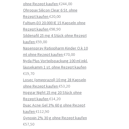
ohne Rezept kaufen
€
244,00
Ohropax Silicon Clear 6 St. ohne
Rezept kaufen
€
20,00
Fultium-D3 20.000 IE 15 Kapseln ohne
Rezept kaufen
€
98,90
Sildenafil 25 mg 4 Stück ohne Rezept
kaufen
€
59,00
Nasenspray Ratiopharm Kinder O.k 10
ml ohne Rezept kaufen
€
70,00
Nyda Plus Vorteilspackung 100 ml inkl.
läusekamm 1 st. ohne Rezept kaufen
€
19,70
Losec (omeprazol) 10 mg 28 Kapseln
ohne Rezept kaufen
€
53,20
Hoggar Night 25 mg 20 Stück ohne
Rezept kaufen
€
14,20
Duac Acne Gel 3% 60 g ohne Rezept
kaufen
€
112,90
Gynoxin 2% 30 g ohne Rezept kaufen
€
57,50