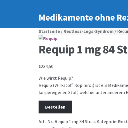
Medikamente ohne Re
Startseite
/
Restless-Legs-Syndrom
/ Requ
Requip 1 mg 84 S
€
234,50
Wie wirkt Requip?
Requip (Wirkstoff: Ropinirol) ist ein Medikam
körpereigenen Stoff, welcher unter anderem E
Bestellen
Art.-Nr.:
Requip 1 mg 84 Stück
Kategorie:
Rest