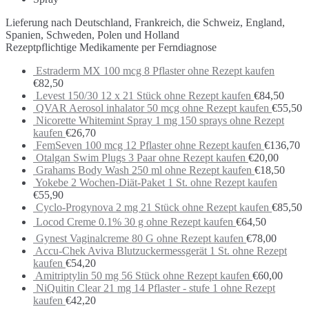
Lieferung nach Deutschland, Frankreich, die Schweiz, England,
Spanien, Schweden, Polen und Holland
Rezeptpflichtige Medikamente per Ferndiagnose
Estraderm MX 100 mcg 8 Pflaster ohne Rezept kaufen
€
82,50
Levest 150/30 12 x 21 Stück ohne Rezept kaufen
€
84,50
QVAR Aerosol inhalator 50 mcg ohne Rezept kaufen
€
55,50
Nicorette Whitemint Spray 1 mg 150 sprays ohne Rezept
kaufen
€
26,70
FemSeven 100 mcg 12 Pflaster ohne Rezept kaufen
€
136,70
Otalgan Swim Plugs 3 Paar ohne Rezept kaufen
€
20,00
Grahams Body Wash 250 ml ohne Rezept kaufen
€
18,50
Yokebe 2 Wochen-Diät-Paket 1 St. ohne Rezept kaufen
€
55,90
Cyclo-Progynova 2 mg 21 Stück ohne Rezept kaufen
€
85,50
Locod Creme 0.1% 30 g ohne Rezept kaufen
€
64,50
Gynest Vaginalcreme 80 G ohne Rezept kaufen
€
78,00
Accu-Chek Aviva Blutzuckermessgerät 1 St. ohne Rezept
kaufen
€
54,20
Amitriptylin 50 mg 56 Stück ohne Rezept kaufen
€
60,00
NiQuitin Clear 21 mg 14 Pflaster - stufe 1 ohne Rezept
kaufen
€
42,20