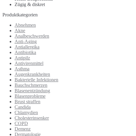
Zügig & diskret
Produktkategorien
Abnehmen
Akne
Analbeschwerden
Anti-Aging
Antiallergika
Antibiotika
Antipilz
Antivirenmittel
Asthma
Augenkrankheiten
Bakterielle Infektionen
Bauchschmerzen
Blasenentzündung
Blasenprobleme
Brust straffen
Candida
Chlamydien
Cholesterinsenker
COPD
Demenz
Dermatologie