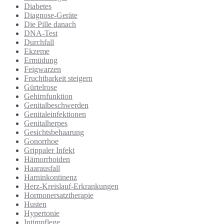
Diabetes
Diagnose-Geräte
Die Pille danach
DNA-Test
Durchfall
Ekzeme
Ermüdung
Feigwarzen
Fruchtbarkeit steigern
Gürtelrose
Gehirnfunktion
Genitalbeschwerden
Genitaleinfektionen
Genitalherpes
Gesichtsbehaarung
Gonorrhoe
Grippaler Infekt
Hämorrhoiden
Haarausfall
Harninkontinenz
Herz-Kreislauf-Erkrankungen
Hormonersatztherapie
Husten
Hypertonie
Intimpflege