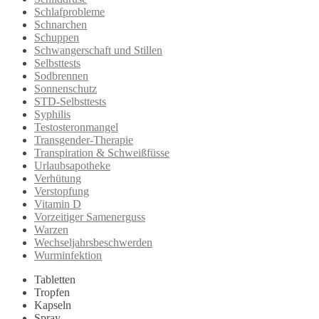
Schlafprobleme
Schnarchen
Schuppen
Schwangerschaft und Stillen
Selbsttests
Sodbrennen
Sonnenschutz
STD-Selbsttests
Syphilis
Testosteronmangel
Transgender-Therapie
Transpiration & Schweißfüsse
Urlaubsapotheke
Verhütung
Verstopfung
Vitamin D
Vorzeitiger Samenerguss
Warzen
Wechseljahrsbeschwerden
Wurminfektion
Tabletten
Tropfen
Kapseln
Spray