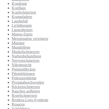
Kondome
Kopflaus
Kopfschmerzen
Krampfadern
Lausbefall
Lichttherapie
Lippenherpes
Magen-Darm
Menstruation verzögern
Migräne
Mundpflege
Muskelschmerzen
Narbenbehandlung
Nervenschmerzen
Nikotinsucht
Pigmentflecken
Pilzinfektionen
Potenzprobleme
Prostatabeschwerden
Rückenschmerzen
Rauchen aufhören
Regelschmerzen
Restless-Legs-Syndrom
Rosacea
Schilddrüse