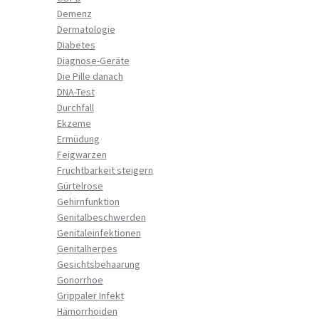
Demenz
Dermatologie
Diabetes
Diagnose-Geräte
Die Pille danach
DNA-Test
Durchfall
Ekzeme
Ermüdung
Feigwarzen
Fruchtbarkeit steigern
Gürtelrose
Gehirnfunktion
Genitalbeschwerden
Genitaleinfektionen
Genitalherpes
Gesichtsbehaarung
Gonorrhoe
Grippaler Infekt
Hämorrhoiden