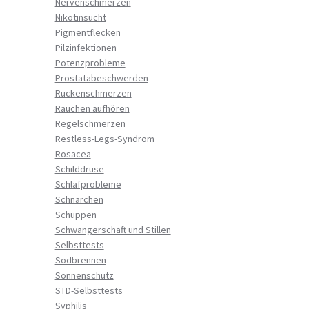
Nervenschmerzen
Nikotinsucht
Pigmentflecken
Pilzinfektionen
Potenzprobleme
Prostatabeschwerden
Rückenschmerzen
Rauchen aufhören
Regelschmerzen
Restless-Legs-Syndrom
Rosacea
Schilddrüse
Schlafprobleme
Schnarchen
Schuppen
Schwangerschaft und Stillen
Selbsttests
Sodbrennen
Sonnenschutz
STD-Selbsttests
Syphilis