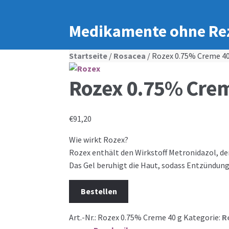
Medikamente ohne Re
Startseite
/
Rosacea
/ Rozex 0.75% Creme 40
Rozex 0.75% Crem
€
91,20
Wie wirkt Rozex?
Rozex enthält den Wirkstoff Metronidazol, de
Das Gel beruhigt die Haut, sodass Entzündun
Bestellen
Art.-Nr.:
Rozex 0.75% Creme 40 g
Kategorie:
R