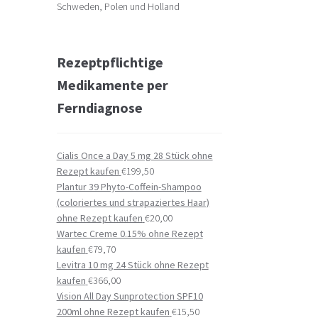
Schweden, Polen und Holland
Rezeptpflichtige
Medikamente per
Ferndiagnose
Cialis Once a Day 5 mg 28 Stück ohne
Rezept kaufen
€
199,50
Plantur 39 Phyto-Coffein-Shampoo
(coloriertes und strapaziertes Haar)
ohne Rezept kaufen
€
20,00
Wartec Creme 0.15% ohne Rezept
kaufen
€
79,70
Levitra 10 mg 24 Stück ohne Rezept
kaufen
€
366,00
Vision All Day Sunprotection SPF10
200ml ohne Rezept kaufen
€
15,50