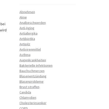
Abnehmen
Akne
Analbeschwerden
 bei
Anti-Aging
wird
Antiallergika
Antibiotika
Antipilz
Antivirenmittel
Asthma
Augenkrankheiten
Bakterielle Infektionen
Bauchschmerzen
Blasenentzündung
Blasenprobleme
Brust straffen
Candida
Chlamydien
Cholesterinsenker
COPD