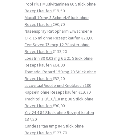
Pool Plus Multivitaminen 60 Stück ohne
Rezept kaufen
€
18,50
Maxalt 10 mg 3 SchmelzStück ohne
Rezept kaufen
€
90,70
Nasenspray Ratiopharm Erwachsene
O.k. 15 ml ohne Rezept kaufen
€
20,00
FemSeven 75 mcg 12 Pflaster ohne
Rezept kaufen
€
133,20
Loestrin 30 0.03 mg 6 x 21 Stück ohne
Rezept kaufen
€
64,00
Tramadol Retard 150 mg 20 Stück ohne
Rezept kaufen
€
82,20
Lucovitaal Visolie und Knoblauch 180
Kapseln ohne Rezept kaufen
€
19,70
Trachitol 1.0/1.0/1.8 mg 30 Stück ohne
Rezept kaufen
€
90,00
Yaz 24 4 84 Stück ohne Rezept kaufen
€
87,20
Candesartan 8mg 84 Stück ohne
Rezept kaufen
€
127,70