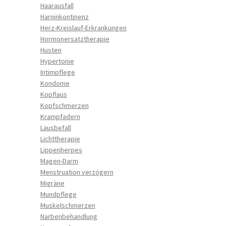
Haarausfall
Harninkontinenz
Herz-Kreislauf-Erkrankungen
Hormonersatztherapie
Husten
Hypertonie
Intimpflege
Kondome
Kopflaus
Kopfschmerzen
Krampfadern
Lausbefall
Lichttherapie
Lippenherpes
Magen-Darm
Menstruation verzögern
Migräne
Mundpflege
Muskelschmerzen
Narbenbehandlung