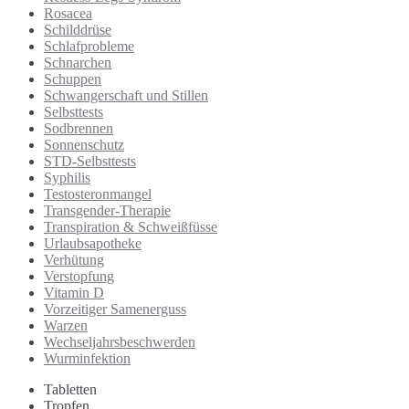
Rosacea
Schilddrüse
Schlafprobleme
Schnarchen
Schuppen
Schwangerschaft und Stillen
Selbsttests
Sodbrennen
Sonnenschutz
STD-Selbsttests
Syphilis
Testosteronmangel
Transgender-Therapie
Transpiration & Schweißfüsse
Urlaubsapotheke
Verhütung
Verstopfung
Vitamin D
Vorzeitiger Samenerguss
Warzen
Wechseljahrsbeschwerden
Wurminfektion
Tabletten
Tropfen