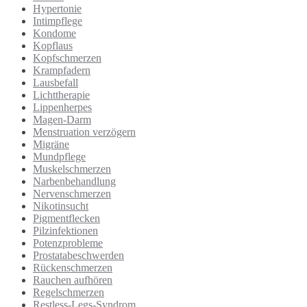
Hypertonie
Intimpflege
Kondome
Kopflaus
Kopfschmerzen
Krampfadern
Lausbefall
Lichttherapie
Lippenherpes
Magen-Darm
Menstruation verzögern
Migräne
Mundpflege
Muskelschmerzen
Narbenbehandlung
Nervenschmerzen
Nikotinsucht
Pigmentflecken
Pilzinfektionen
Potenzprobleme
Prostatabeschwerden
Rückenschmerzen
Rauchen aufhören
Regelschmerzen
Restless-Legs-Syndrom