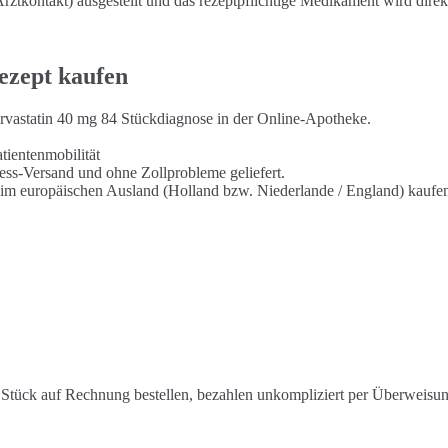
ztkontakt) ausgestellt und das rezeptpflichtige Medikament wird direk
ezept kaufen
orvastatin 40 mg 84 Stückdiagnose in der Online-Apotheke.
tientenmobilität
ress-Versand und ohne Zollprobleme geliefert.
g im europäischen Ausland (Holland bzw. Niederlande / England) kaufe
Stück auf Rechnung bestellen, bezahlen unkompliziert per Überweisun