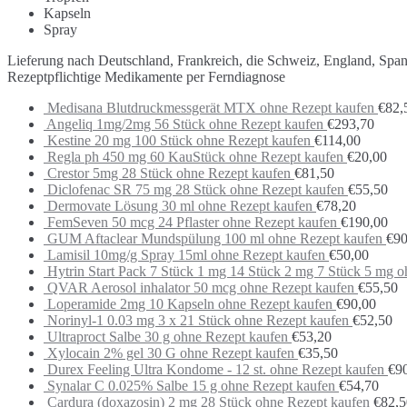
Kapseln
Spray
Lieferung nach Deutschland, Frankreich, die Schweiz, England, Spa
Rezeptpflichtige Medikamente per Ferndiagnose
Medisana Blutdruckmessgerät MTX ohne Rezept kaufen
€
82,
Angeliq 1mg/2mg 56 Stück ohne Rezept kaufen
€
293,70
Kestine 20 mg 100 Stück ohne Rezept kaufen
€
114,00
Regla ph 450 mg 60 KauStück ohne Rezept kaufen
€
20,00
Crestor 5mg 28 Stück ohne Rezept kaufen
€
81,50
Diclofenac SR 75 mg 28 Stück ohne Rezept kaufen
€
55,50
Dermovate Lösung 30 ml ohne Rezept kaufen
€
78,20
FemSeven 50 mcg 24 Pflaster ohne Rezept kaufen
€
190,00
GUM Aftaclear Mundspülung 100 ml ohne Rezept kaufen
€
90
Lamisil 10mg/g Spray 15ml ohne Rezept kaufen
€
50,00
Hytrin Start Pack 7 Stück 1 mg 14 Stück 2 mg 7 Stück 5 mg 
QVAR Aerosol inhalator 50 mcg ohne Rezept kaufen
€
55,50
Loperamide 2mg 10 Kapseln ohne Rezept kaufen
€
90,00
Norinyl-1 0.03 mg 3 x 21 Stück ohne Rezept kaufen
€
52,50
Ultraproct Salbe 30 g ohne Rezept kaufen
€
53,20
Xylocain 2% gel 30 G ohne Rezept kaufen
€
35,50
Durex Feeling Ultra Kondome - 12 st. ohne Rezept kaufen
€
9
Synalar C 0.025% Salbe 15 g ohne Rezept kaufen
€
54,70
Cardura (doxazosin) 2 mg 28 Stück ohne Rezept kaufen
€
82,5