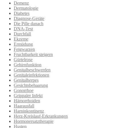
Demenz
Dermatologie
Diabetes
Diagnose-Geräte
Die Pille danach
DNA-Test
Durchfall
Ekzeme
Ermüdung
Feigwarzen
Fruchtbarkeit steigern
Gürtelrose
Gehirnfunktion
Genitalbeschwerden
Genitaleinfektionen
Genitalherpes
Gesichtsbehaarung
Gonorrhoe
Grippaler Infekt
Hämorrhoiden
Haarausfall
Harninkontinenz
Herz-Kreislauf-Erkrankungen
Hormonersatztherapie
Husten