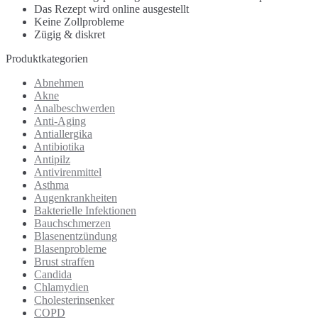
Das Rezept wird online ausgestellt
Keine Zollprobleme
Zügig & diskret
Produktkategorien
Abnehmen
Akne
Analbeschwerden
Anti-Aging
Antiallergika
Antibiotika
Antipilz
Antivirenmittel
Asthma
Augenkrankheiten
Bakterielle Infektionen
Bauchschmerzen
Blasenentzündung
Blasenprobleme
Brust straffen
Candida
Chlamydien
Cholesterinsenker
COPD