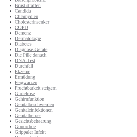
Brust straffen
Candida
Chlamydien
Cholesterinsenker
COPD
Demenz
Dermatologie
Diabetes
Diagnose-Geräte
Die Pille danach
DNA-Test
Durchfall
Ekzeme
Ermüdung
Feigwarzen
Fruchtbarkeit steigern
Gürtelrose
Gehirnfunktion
Genitalbeschwerden
Genitaleinfektionen
Genitalherpes
Gesichtsbehaarung
Gonorrhoe
Grippaler Infekt