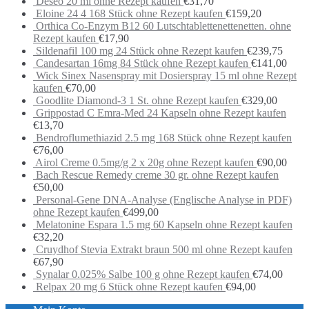
Deseo 20 ml ohne Rezept kaufen
€
31,70
Eloine 24 4 168 Stück ohne Rezept kaufen
€
159,20
Orthica Co-Enzym B12 60 Lutschtablettenettenetten. ohne
Rezept kaufen
€
17,90
Sildenafil 100 mg 24 Stück ohne Rezept kaufen
€
239,75
Candesartan 16mg 84 Stück ohne Rezept kaufen
€
141,00
Wick Sinex Nasenspray mit Dosierspray 15 ml ohne Rezept
kaufen
€
70,00
Goodlite Diamond-3 1 St. ohne Rezept kaufen
€
329,00
Grippostad C Emra-Med 24 Kapseln ohne Rezept kaufen
€
13,70
Bendroflumethiazid 2.5 mg 168 Stück ohne Rezept kaufen
€
76,00
Airol Creme 0.5mg/g 2 x 20g ohne Rezept kaufen
€
90,00
Bach Rescue Remedy creme 30 gr. ohne Rezept kaufen
€
50,00
Personal-Gene DNA-Analyse (Englische Analyse in PDF)
ohne Rezept kaufen
€
499,00
Melatonine Espara 1.5 mg 60 Kapseln ohne Rezept kaufen
€
32,20
Cruydhof Stevia Extrakt braun 500 ml ohne Rezept kaufen
€
67,90
Synalar 0.025% Salbe 100 g ohne Rezept kaufen
€
74,00
Relpax 20 mg 6 Stück ohne Rezept kaufen
€
94,00