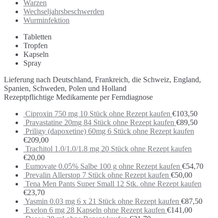
Warzen
Wechseljahrsbeschwerden
Wurminfektion
Tabletten
Tropfen
Kapseln
Spray
Lieferung nach Deutschland, Frankreich, die Schweiz, England,
Spanien, Schweden, Polen und Holland
Rezeptpflichtige Medikamente per Ferndiagnose
Ciproxin 750 mg 10 Stück ohne Rezept kaufen
€
103,50
Pravastatine 20mg 84 Stück ohne Rezept kaufen
€
89,50
Priligy (dapoxetine) 60mg 6 Stück ohne Rezept kaufen
€
209,00
Trachitol 1.0/1.0/1.8 mg 20 Stück ohne Rezept kaufen
€
20,00
Eumovate 0.05% Salbe 100 g ohne Rezept kaufen
€
54,70
Prevalin Allerstop 7 Stück ohne Rezept kaufen
€
50,00
Tena Men Pants Super Small 12 Stk. ohne Rezept kaufen
€
23,70
Yasmin 0.03 mg 6 x 21 Stück ohne Rezept kaufen
€
87,50
Exelon 6 mg 28 Kapseln ohne Rezept kaufen
€
141,00