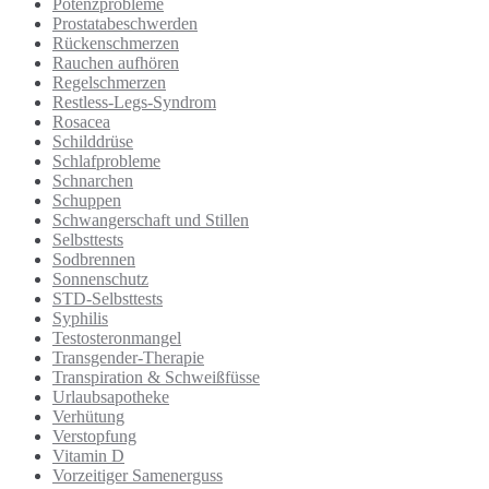
Potenzprobleme
Prostatabeschwerden
Rückenschmerzen
Rauchen aufhören
Regelschmerzen
Restless-Legs-Syndrom
Rosacea
Schilddrüse
Schlafprobleme
Schnarchen
Schuppen
Schwangerschaft und Stillen
Selbsttests
Sodbrennen
Sonnenschutz
STD-Selbsttests
Syphilis
Testosteronmangel
Transgender-Therapie
Transpiration & Schweißfüsse
Urlaubsapotheke
Verhütung
Verstopfung
Vitamin D
Vorzeitiger Samenerguss