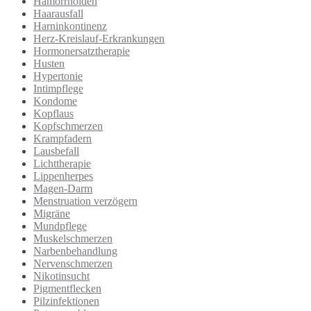
Hämorrhoiden
Haarausfall
Harninkontinenz
Herz-Kreislauf-Erkrankungen
Hormonersatztherapie
Husten
Hypertonie
Intimpflege
Kondome
Kopflaus
Kopfschmerzen
Krampfadern
Lausbefall
Lichttherapie
Lippenherpes
Magen-Darm
Menstruation verzögern
Migräne
Mundpflege
Muskelschmerzen
Narbenbehandlung
Nervenschmerzen
Nikotinsucht
Pigmentflecken
Pilzinfektionen