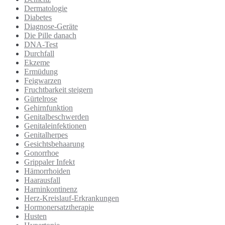
Dermatologie
Diabetes
Diagnose-Geräte
Die Pille danach
DNA-Test
Durchfall
Ekzeme
Ermüdung
Feigwarzen
Fruchtbarkeit steigern
Gürtelrose
Gehirnfunktion
Genitalbeschwerden
Genitaleinfektionen
Genitalherpes
Gesichtsbehaarung
Gonorrhoe
Grippaler Infekt
Hämorrhoiden
Haarausfall
Harninkontinenz
Herz-Kreislauf-Erkrankungen
Hormonersatztherapie
Husten