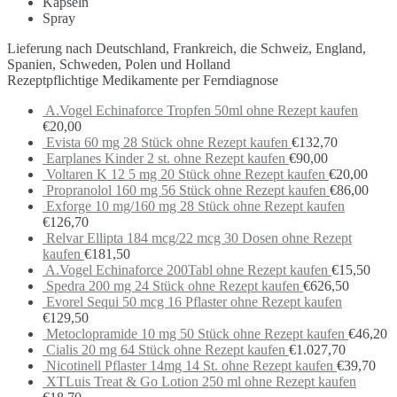
Kapseln
Spray
Lieferung nach Deutschland, Frankreich, die Schweiz, England,
Spanien, Schweden, Polen und Holland
Rezeptpflichtige Medikamente per Ferndiagnose
A.Vogel Echinaforce Tropfen 50ml ohne Rezept kaufen
€
20,00
Evista 60 mg 28 Stück ohne Rezept kaufen
€
132,70
Earplanes Kinder 2 st. ohne Rezept kaufen
€
90,00
Voltaren K 12 5 mg 20 Stück ohne Rezept kaufen
€
20,00
Propranolol 160 mg 56 Stück ohne Rezept kaufen
€
86,00
Exforge 10 mg/160 mg 28 Stück ohne Rezept kaufen
€
126,70
Relvar Ellipta 184 mcg/22 mcg 30 Dosen ohne Rezept
kaufen
€
181,50
A.Vogel Echinaforce 200Tabl ohne Rezept kaufen
€
15,50
Spedra 200 mg 24 Stück ohne Rezept kaufen
€
626,50
Evorel Sequi 50 mcg 16 Pflaster ohne Rezept kaufen
€
129,50
Metoclopramide 10 mg 50 Stück ohne Rezept kaufen
€
46,20
Cialis 20 mg 64 Stück ohne Rezept kaufen
€
1.027,70
Nicotinell Pflaster 14mg 14 St. ohne Rezept kaufen
€
39,70
XTLuis Treat & Go Lotion 250 ml ohne Rezept kaufen