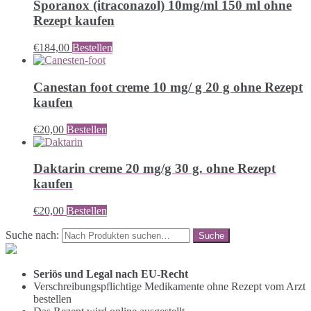
Sporanox (itraconazol) 10mg/ml 150 ml ohne
Rezept kaufen
€
184,00
Bestellen
Canestan foot creme 10 mg/ g 20 g ohne Rezept
kaufen
€
20,00
Bestellen
Daktarin creme 20 mg/g 30 g. ohne Rezept
kaufen
€
20,00
Bestellen
Suche nach:
Seriös und Legal nach EU-Recht
Verschreibungspflichtige Medikamente ohne Rezept vom Arzt
bestellen