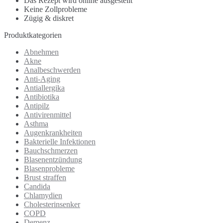
Das Rezept wird online ausgestellt
Keine Zollprobleme
Zügig & diskret
Produktkategorien
Abnehmen
Akne
Analbeschwerden
Anti-Aging
Antiallergika
Antibiotika
Antipilz
Antivirenmittel
Asthma
Augenkrankheiten
Bakterielle Infektionen
Bauchschmerzen
Blasenentzündung
Blasenprobleme
Brust straffen
Candida
Chlamydien
Cholesterinsenker
COPD
Demenz