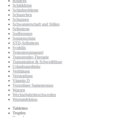
Rosacea
Schilddrüse
Schlafprobleme
Schnarchen
Schuppen
Schwangerschaft und Stillen
Selbsttests
Sodbrennen
Sonnenschutz
STD-Selbsttests
Syphilis
Testosteronmangel
Transgender-Therapie
Transpiration & Schweißfüsse
Urlaubsapotheke
Verhütung
Verstopfung
Vitamin D
Vorzeitiger Samenerguss
Warzen
Wechseljahrsbeschwerden
Wurminfektion
Tabletten
Tropfen