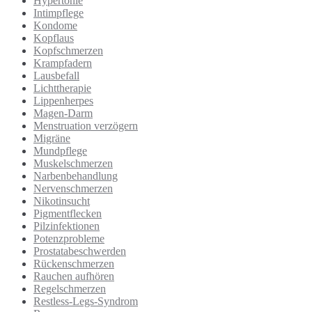
Hypertonie
Intimpflege
Kondome
Kopflaus
Kopfschmerzen
Krampfadern
Lausbefall
Lichttherapie
Lippenherpes
Magen-Darm
Menstruation verzögern
Migräne
Mundpflege
Muskelschmerzen
Narbenbehandlung
Nervenschmerzen
Nikotinsucht
Pigmentflecken
Pilzinfektionen
Potenzprobleme
Prostatabeschwerden
Rückenschmerzen
Rauchen aufhören
Regelschmerzen
Restless-Legs-Syndrom