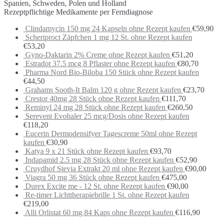
Spanien, Schweden, Polen und Holland
Rezeptpflichtige Medikamente per Ferndiagnose
Clindamycin 150 mg 24 Kapseln ohne Rezept kaufen
€
59,90
Scheriproct Zäpfchen 1 mg 12 St. ohne Rezept kaufen
€
53,20
Gyno-Daktarin 2% Creme ohne Rezept kaufen
€
51,20
Estradot 37.5 mcg 8 Pflaster ohne Rezept kaufen
€
80,70
Pharma Nord Bio-Biloba 150 Stück ohne Rezept kaufen
€
44,50
Grahams Sooth-It Balm 120 g ohne Rezept kaufen
€
23,70
Crestor 40mg 28 Stück ohne Rezept kaufen
€
111,70
Reminyl 24 mg 28 Stück ohne Rezept kaufen
€
260,50
Serevent Evohaler 25 mcg/Dosis ohne Rezept kaufen
€
118,20
Eucerin Dermodensifyer Tagescreme 50ml ohne Rezept
kaufen
€
30,90
Katya 9 x 21 Stück ohne Rezept kaufen
€
93,70
Indapamid 2.5 mg 28 Stück ohne Rezept kaufen
€
52,90
Cruydhof Stevia Extrakt 20 ml ohne Rezept kaufen
€
90,00
Viagra 50 mg 36 Stück ohne Rezept kaufen
€
475,00
Durex Excite me - 12 St. ohne Rezept kaufen
€
90,00
Re-timer Lichttherapiebrille 1 St. ohne Rezept kaufen
€
219,00
Alli Orlistat 60 mg 84 Kaps ohne Rezept kaufen
€
116,90