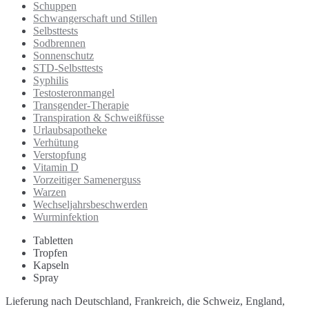
Schuppen
Schwangerschaft und Stillen
Selbsttests
Sodbrennen
Sonnenschutz
STD-Selbsttests
Syphilis
Testosteronmangel
Transgender-Therapie
Transpiration & Schweißfüsse
Urlaubsapotheke
Verhütung
Verstopfung
Vitamin D
Vorzeitiger Samenerguss
Warzen
Wechseljahrsbeschwerden
Wurminfektion
Tabletten
Tropfen
Kapseln
Spray
Lieferung nach Deutschland, Frankreich, die Schweiz, England,