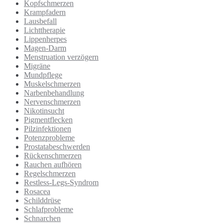
Kopfschmerzen
Krampfadern
Lausbefall
Lichttherapie
Lippenherpes
Magen-Darm
Menstruation verzögern
Migräne
Mundpflege
Muskelschmerzen
Narbenbehandlung
Nervenschmerzen
Nikotinsucht
Pigmentflecken
Pilzinfektionen
Potenzprobleme
Prostatabeschwerden
Rückenschmerzen
Rauchen aufhören
Regelschmerzen
Restless-Legs-Syndrom
Rosacea
Schilddrüse
Schlafprobleme
Schnarchen