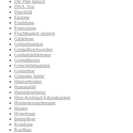
Die Pille danach
DNA-Test
Durchfall
Ekzeme
Ermüdung
Feigwarzen
Fruchtbarkeit steigern
Gürtelrose
Gehirnfunktion
Genitalbeschwerden
Genitaleinfektionen
Genitalherpes
Gesichtsbehaarung
Gonorrhoe
Grippaler Infekt
Hämorrhoiden
Haarausfall
Harninkontinenz
Herz-Kreislauf-Erkrankungen
Hormonersatztherapie
Husten
Hypertonie
Intimpflege
Kondome
Kopflaus