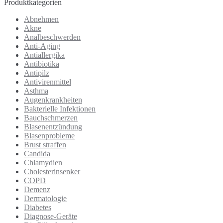
Produktkategorien
Abnehmen
Akne
Analbeschwerden
Anti-Aging
Antiallergika
Antibiotika
Antipilz
Antivirenmittel
Asthma
Augenkrankheiten
Bakterielle Infektionen
Bauchschmerzen
Blasenentzündung
Blasenprobleme
Brust straffen
Candida
Chlamydien
Cholesterinsenker
COPD
Demenz
Dermatologie
Diabetes
Diagnose-Geräte