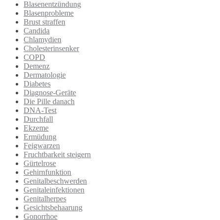
Blasenentzündung
Blasenprobleme
Brust straffen
Candida
Chlamydien
Cholesterinsenker
COPD
Demenz
Dermatologie
Diabetes
Diagnose-Geräte
Die Pille danach
DNA-Test
Durchfall
Ekzeme
Ermüdung
Feigwarzen
Fruchtbarkeit steigern
Gürtelrose
Gehirnfunktion
Genitalbeschwerden
Genitaleinfektionen
Genitalherpes
Gesichtsbehaarung
Gonorrhoe