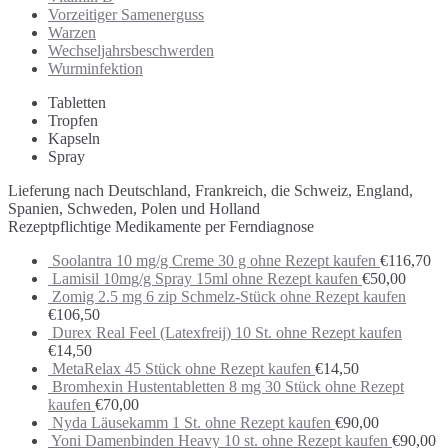
Vorzeitiger Samenerguss
Warzen
Wechseljahrsbeschwerden
Wurminfektion
Tabletten
Tropfen
Kapseln
Spray
Lieferung nach Deutschland, Frankreich, die Schweiz, England,
Spanien, Schweden, Polen und Holland
Rezeptpflichtige Medikamente per Ferndiagnose
Soolantra 10 mg/g Creme 30 g ohne Rezept kaufen
€
116,70
Lamisil 10mg/g Spray 15ml ohne Rezept kaufen
€
50,00
Zomig 2.5 mg 6 zip Schmelz-Stück ohne Rezept kaufen
€
106,50
Durex Real Feel (Latexfreij) 10 St. ohne Rezept kaufen
€
14,50
MetaRelax 45 Stück ohne Rezept kaufen
€
14,50
Bromhexin Hustentabletten 8 mg 30 Stück ohne Rezept
kaufen
€
70,00
Nyda Läusekamm 1 St. ohne Rezept kaufen
€
90,00
Yoni Damenbinden Heavy 10 st. ohne Rezept kaufen
€
90,00