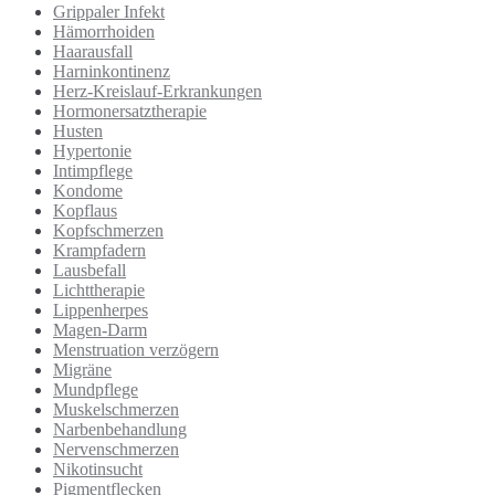
Grippaler Infekt
Hämorrhoiden
Haarausfall
Harninkontinenz
Herz-Kreislauf-Erkrankungen
Hormonersatztherapie
Husten
Hypertonie
Intimpflege
Kondome
Kopflaus
Kopfschmerzen
Krampfadern
Lausbefall
Lichttherapie
Lippenherpes
Magen-Darm
Menstruation verzögern
Migräne
Mundpflege
Muskelschmerzen
Narbenbehandlung
Nervenschmerzen
Nikotinsucht
Pigmentflecken