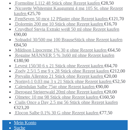
Formoline L112 48 Stück ohne Rezept kaufen
€
28,50
Nicorette Whitemint Kaugummi 4 mg 105 St. ohne Rezept
kaufen
€
25,70
FemSeven 50 mcg 12 Pflaster ohne Rezept kaufen
€
121,70
Dolormin 200 mg 10 Stück ohne Rezept kaufen
€
16,70
Cruydhof Stevia Extrakt weiß 50 ml ohne Rezept kaufen
€
90,00
Solpadol 30/500 mg 100 BrauseStück ohne Rezept kaufen
€
84,50
Mildison Lipocreme 1% 30 g ohne Rezept kaufen
€
64,50
Regaine MÄNNER 5 % 3x60 ml ohne Rezept kaufen
€
180,90
Levest 150/30 6 x 21 Stück ohne Rezept kaufen
€
64,70
Zoely 2.5/1.5 mg 9 x 28 Stück ohne Rezept kaufen
€
212,00
Prevalin Allerstop 21 Stück ohne Rezept kaufen
€
20,00
Norinyl-1 0.03 mg 3 x 21 Stück ohne Rezept kaufen
€
52,50
Calendulan Salbe 75gr ohne Rezept kaufen
€
90,00
Iberogast Steigerwald 20ml ohne Rezept kaufen
€
20,00
Olmetec 10 mg 98 Stück ohne Rezept kaufen
€
160,50
Cialis Once a Day 2.5 mg 56 Stück ohne Rezept kaufen
€
323,20
Elocon Salbe 0.1% 30 G ohne Rezept kaufen
€
77,50
Mein Konto
Suche