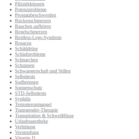
Pilzinfektionen
Potenzprobleme
Prostatabeschwerden
Rückenschmerzen
Rauchen aufhören
Regelschmerzen
Restless-Legs-Syndrom
Rosacea
Schilddrüse
Schlafprobleme
Schnarchen
Schuppen
Schwangerschaft und Stillen
Selbsttests
Sodbrennen
Sonnenschutz
STD-Selbsttests
Syphilis
Testosteronmangel
Transgender-Therapie
Transpiration & Schweißfüsse
Urlaubsapotheke
Verhütung
Verstopfung
Vitamin D