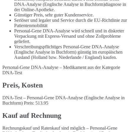
DNA-Analyse (Englische Analyse in Buchform)diagnose in
der Online-Apotheke.
Günstiger Preis, sehr guter Kundenservice.
Seriöser und legaler und Service durch die EU-Richtlinie zur
Patientenmobilität
Personal-Gene DNA-Analyse wird schnell und in diskreter
Verpackung mit Express-Versand und ohne Zollprobleme
geliefert.
Verschreibungspflichtiges Personal-Gene DNA-Analyse
(Englische Analyse in Buchform) günstig im europäischen
Ausland (Holland bzw. Niederlande / England) kaufen.
Personal-Gene DNA-Analyse – Medikament aus der Kategorie
DNA-Test
Preis, Kosten
DNA-Test – Personal-Gene DNA-Analyse (Englische Analyse in
Buchform) Preis: 513.95
Kauf auf Rechnung
Rechnungskauf und Ratenkauf sind möglich – Personal-Gene