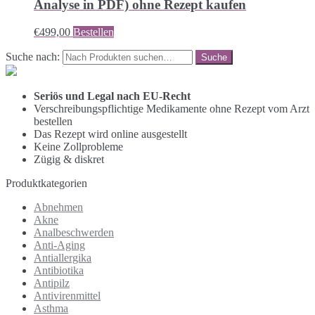
Analyse in PDF) ohne Rezept kaufen
€
499,00
Bestellen
Suche nach:
Seriös und Legal nach EU-Recht
Verschreibungspflichtige Medikamente ohne Rezept vom Arzt
bestellen
Das Rezept wird online ausgestellt
Keine Zollprobleme
Zügig & diskret
Produktkategorien
Abnehmen
Akne
Analbeschwerden
Anti-Aging
Antiallergika
Antibiotika
Antipilz
Antivirenmittel
Asthma