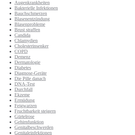
Augenkrankheiten
Bakterielle Infektionen
Bauchschmerzen
Blasenentzündung
Blasenprobleme
Brust straffen
Candida
Chlamydien
Cholesterinsenker
COPD
Demenz
Dermatologie
Diabetes
Diagnose-Geräte
Die Pille danach
DNA-Test
Durchfall
Ekzeme
Ermüdung
Feigwarzen
Fruchtbarkeit steigern
Gürtelrose
Gehirnfunktion
Genitalbeschwerden
Genitaleinfektionen