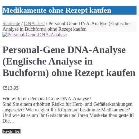
Medikamente ohne Rezept kaufen
Startseite
/
DNA-Test
/ Personal-Gene DNA-Analyse (Englische
Analyse in Buchform) ohne Rezept kaufen
Personal-Gene DNA-Analyse
(Englische Analyse in
Buchform) ohne Rezept kaufen
€
513,95
Wie wirkt ein Personal-Gene DNA-Analyse?
Sind Sie einem erhöhten Risiko für Herz- und Gefäßerkrankungen
ausgesetzt? Wie reagiert Ihr Körper auf bestimmte Medikamente?
Und wie ist es um Ihr Gedächtnis und Ihren Muskelaufbau gestellt?
Die…
Bestellen