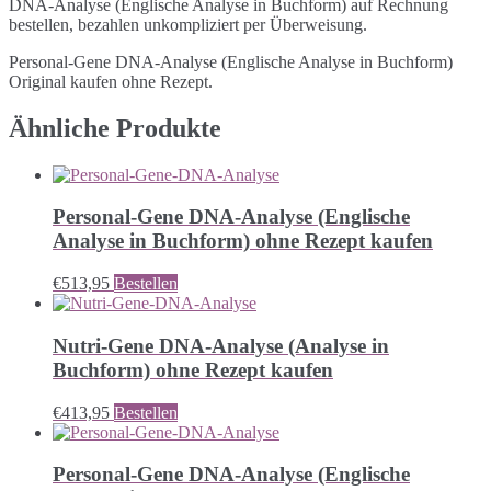
DNA-Analyse (Englische Analyse in Buchform) auf Rechnung
bestellen, bezahlen unkompliziert per Überweisung.
Personal-Gene DNA-Analyse (Englische Analyse in Buchform)
Original kaufen ohne Rezept.
Ähnliche Produkte
Personal-Gene DNA-Analyse (Englische
Analyse in Buchform) ohne Rezept kaufen
€
513,95
Bestellen
Nutri-Gene DNA-Analyse (Analyse in
Buchform) ohne Rezept kaufen
€
413,95
Bestellen
Personal-Gene DNA-Analyse (Englische