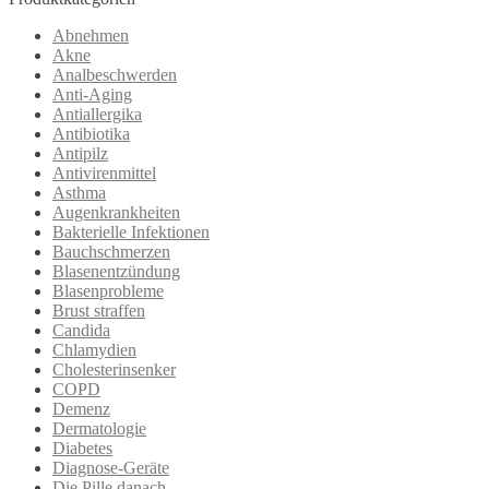
Abnehmen
Akne
Analbeschwerden
Anti-Aging
Antiallergika
Antibiotika
Antipilz
Antivirenmittel
Asthma
Augenkrankheiten
Bakterielle Infektionen
Bauchschmerzen
Blasenentzündung
Blasenprobleme
Brust straffen
Candida
Chlamydien
Cholesterinsenker
COPD
Demenz
Dermatologie
Diabetes
Diagnose-Geräte
Die Pille danach