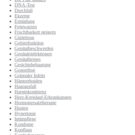
DNA-Test
Durchfall
Ekzeme
Ermüdung
Feigwarzen
Fruchtbarkeit steigern
Gürtelrose
Gehirnfunktion
Genitalbeschwerden
Genitaleinfektionen
Genitalherpes
Gesichtsbehaarung
Gonorrhoe
Grippaler Infekt
Hämorrhoiden
Haarausfall
Harninkontinenz
Herz-Kreislauf-Erkrankungen
Hormonersatztherapie
Husten
Hypertonie
Intimpflege
Kondome
Kopflaus