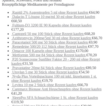
Spanien, Schweden, Polen und Holland
Rezeptpflichtige Medikamente per Ferndiagnose
Rapitil 2% Augentropfen 5 ml ohne Rezept kaufen
€
64,90
Dalacin-T Lösung 10 mg/ml 30 ml ohne Rezept kaufen
€
60,50
Fultium-D3 3200 IE 90 Kapseln ohne Rezept kaufen
€
177,20
Captopril 50 mg 100 Stück ohne Rezept kaufen
€
68,20
Azithromycin 200mg/5ml 30 ml ohne Rezept kaufen
€
66,70
Paracetamol 500 mg 50 Stück ohne Rezept kaufen
€
0,90
Remedeine 500/20 112 Stück ohne Rezept kaufen
€
97,70
Omacor 100 Kapseln ohne Rezept kaufen
€
170,00
Metformin 500 mg 84 Stück ohne Rezept kaufen
€
70,20
P20 Sonnecreme Sunfilter Faktor 20 - 200 ml ohne Rezept
kaufen
€
31,50
Pravastatine 20mg 84 Stück ohne Rezept kaufen
€
89,50
Utovlan 5 mg 30 Stück ohne Rezept kaufen
€
54,50
Nyda Plus Vorteilspackung 100 ml inkl. läusekamm 1 st.
ohne Rezept kaufen
€
19,70
Levitra 10 mg 2 Stück ohne Rezept kaufen
€
66,70
Caremaxx Bionase Anti Heuschnupfen ohne Rezept kaufen
€
41,20
SleepPro SFA Schnarchschiene 1 St. ohne Rezept kaufen
€
119,50