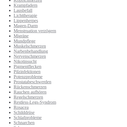
Kopfschmerzen
Krampfadern
Lausbefall
Lichttherapie
Lippenherpes
Magen-Darm
Menstruation verzögern
Migräne
Mundpflege
Muskelschmerzen
Narbenbehandlung
Nervenschmerzen
Nikotinsucht
Pigmentflecken
Pilzinfektionen
Potenzprobleme
Prostatabeschwerden
Rückenschmerzen
Rauchen aufhören
Regelschmerzen
Restless-Legs-Syndrom
Rosacea
Schilddrüse
Schlafprobleme
Schnarchen