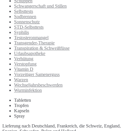
Schuppen
Schwangerschaft und Stillen
Selbsttests
Sodbrennen
Sonnenschutz
STD-Selbsttests
Syphilis
Testosteronmangel
Transgender-Therapie
Transpiration & Schweißfüsse
Urlaubsapotheke
Verhütung
Verstopfung
Vitamin D
Vorzeitiger Samenerguss
Warzen
Wechseljahrsbeschwerden
Wurminfektion
Tabletten
Tropfen
Kapseln
Spray
Lieferung nach Deutschland, Frankreich, die Schweiz, England,